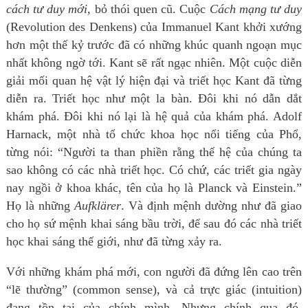
cách tư duy mới,
bỏ thói quen cũ. Cuộc
Cách mạng tư duy
(Revolution des Denkens) của Immanuel Kant khởi xướng
hơn một thế kỷ trước đã có những khúc quanh ngoạn mục
nhất không ngờ tới. Kant sẽ rất ngạc nhiên. Một cuộc diễn
giải mối quan hệ vật lý hiện đại và triết học Kant đã từng
diễn ra. Triết học như một la bàn. Đôi khi nó dẫn dắt
khám phá. Đôi khi nó lại là hệ quả của khám phá. Adolf
Harnack, một nhà tổ chức khoa học nổi tiếng của Phổ,
từng nói: “Người ta than phiền rằng thế hệ của chúng ta
sao không có các nhà triết học. Có chứ, các triết gia ngày
nay ngồi ở khoa khác, tên của họ là Planck và Einstein.”
Họ là những
Aufklärer
. Và định mệnh dường như đã giao
cho họ sứ mệnh khai sáng bầu trời, để sau đó các nhà triết
học khai sáng thế giới, như đã từng xảy ra.
Với những khám phá mới, con người đã đứng lên cao trên
“lẽ thường” (common sense), và cả trực giác (intuition)
đang tồn tại của chính mình. Nhưng chính qua đó,