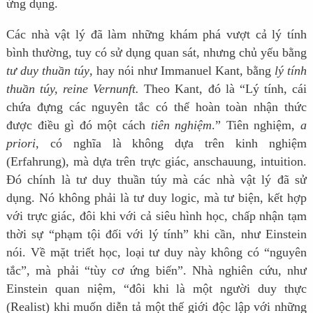
ứng dụng.
Các nhà vật lý đã làm những khám phá vượt cả lý tính
bình thường, tuy có sử dụng quan sát, nhưng chủ yếu bằng
tư duy thuần túy
, hay nói như Immanuel Kant, bằng
lý tính
thuần túy, reine Vernunft.
Theo Kant, đó là “Lý tính, cái
chứa đựng các nguyên tắc có thể hoàn toàn nhận thức
được điều gì đó một cách
tiên nghiệm
.” Tiên nghiệm,
a
priori
, có nghĩa là không dựa trên kinh nghiệm
(Erfahrung), mà dựa trên trực giác, anschauung, intuition.
Đó chính là tư duy thuần túy mà các nhà vật lý đã sử
dụng. Nó không phải là tư duy logic, mà tư biện, kết hợp
với trực giác, đôi khi với cả siêu hình học, chấp nhận tạm
thời sự “phạm tội đối với lý tính” khi cần, như Einstein
nói. Về mặt triết học, loại tư duy này không có “nguyên
tắc”, mà phải “tùy cơ ứng biến”. Nhà nghiên cứu, như
Einstein quan niệm, “đôi khi là một người duy thực
(Realist) khi muốn diễn tả một thế giới độc lập với những