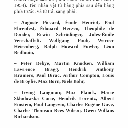
1954). Tên nhân vật từ hàng phía sau đến hàng
phía trước, và từ trái sang phải:
– Auguste Piccard, Émile Henriot, Paul
Ehrenfest, Édouard Herzen, Théophile de
Donder, Erwin Schrödinger, Jules-Émile
Verschaffelt, Wolfgang Pauli, Werner
Heisenberg, Ralph Howard Fowler, Léon
Brillouin,
– Peter Debye, Martin Knudsen, William
Lawrence Bragg, Hendrik Anthony
Kramers, Paul Dirac, Arthur Compton, Louis
de Broglie, Max Born, Niels Bohr,
– Irving Langmuir, Max Planck, Marie
Skłodowska Curie, Hendrik Lorentz, Albert
Einstein, Paul Langevin, Charles Eugène Guye,
Charles Thomson Rees Wilson, Owen Willans
Richardson.