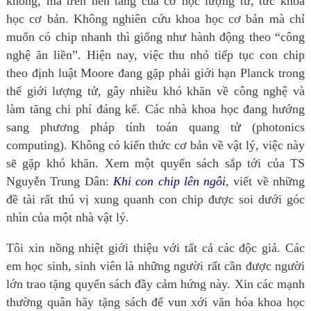
không, mà trên nền tảng của cơ học lượng tử, tức khoa
học cơ bản. Không nghiên cứu khoa học cơ bản mà chỉ
muốn có chip nhanh thì giống như hành động theo “công
nghệ ăn liền”. Hiện nay, việc thu nhỏ tiếp tục con chip
theo định luật Moore đang gặp phải giới hạn Planck trong
thế giới lượng tử, gây nhiều khó khăn về công nghệ và
làm tăng chi phí đáng kể. Các nhà khoa học đang hướng
sang phương pháp tính toán quang tử (photonics
computing). Không có kiến thức cơ bản về vật lý, việc này
sẽ gặp khó khăn. Xem một quyển sách sắp tới của TS
Nguyễn Trung Dân:
Khi con chip lên ngôi
,
viết về những
đề tài rất thú vị xung quanh con chip được soi dưới góc
nhìn của một nhà vật lý.
Tôi xin nồng nhiệt giới thiệu với tất cả các độc giả. Các
em học sinh, sinh viên là những người rất cần được người
lớn trao tặng quyển sách đầy cảm hứng này. Xin các mạnh
thường quân hãy tặng sách để vun xới văn hóa khoa học