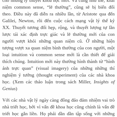
cho những lý thuyết khoa học mới. Và cũng như thế, khái
niệm common sense, “lẽ thường”, cũng sẽ bị biến đổi
theo. Điều này đã diễn ra nhiều lần, từ Aristote qua đến
Galilei, Newton, rồi đến cuộc cách mạng vật lý thế kỷ
XX. Thuyết tương đối hẹp, rộng, và thuyết lượng tự lần
lược tái xác định trực giác và lẽ thường mới của con
người vượt khỏi những quan niệm cũ. Ở những hiện
tượng vượt xa quan niệm bình thường của con người, một
loại intuition và common sense mới là cần thiết để giải
thích chúng. Intuition mới này thường hình thành từ “hình
ảnh trực quan” (visual imagery) của những những thí
nghiệm ý tưởng (thought experiment) của các nhà khoa
học. (Xem các thảo luận trong sách Miller,
Insights of
Genius
)
Với các nhà vật lý ngày càng đông đảo đảm nhiệm vai trò
nhà triết học, bởi vì vấn đề khoa học cũng chính là vấn đề
triết học gắn liền. Họ phải dần dần tập sống với những