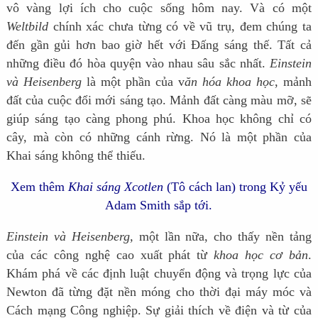
vô vàng lợi ích cho cuộc sống hôm nay. Và có một
Weltbild
chính xác chưa từng có về vũ trụ, đem chúng ta
đến gần gủi hơn bao giờ hết với Đấng sáng thế. Tất cả
những điều đó hòa quyện vào nhau sâu sắc nhất.
Einstein
và Heisenberg
là một phần của v
ăn hóa khoa học
, mảnh
đất của cuộc đổi mới sáng tạo. Mảnh đất càng màu mỡ, sẽ
giúp sáng tạo càng phong phú. Khoa học không chỉ có
cây, mà còn có những cánh rừng. Nó là một phần của
Khai sáng không thể thiếu.
Xem thêm
Khai sáng Xcotlen
(Tô cách lan) trong Kỷ yếu
Adam Smith sắp tới.
Einstein và Heisenberg,
một lần nữa, cho thấy nền tảng
của các công nghệ cao xuất phát từ
khoa học cơ bản
.
Khám phá về các định luật chuyển động và trọng lực của
Newton đã từng đặt nền móng cho thời đại máy móc và
Cách mạng Công nghiệp. Sự giải thích về điện và từ của