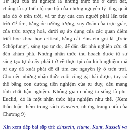
Tư liệu của thí nghiệm là những thực thể ở dưới đất,
chúng là sự biểu lộ cục bộ của những nguyên lý tổng quát
nào đó ở trên trời, và tư duy của con người phải lên trên
trời để tìm, bằng óc tưởng tượng, suy đoán của trực giác,
của trừu tượng hoá, dưới sự áp dụng của các quan điểm
triết học khoa học critical, bằng cái Einstein gọi là „freie
Schöpfung“, sáng tạo tự do, để dẫn dắt nhà nghiên cứu đi
đến khám phá. Nhưng nhận thức thu hoạch được từ sự
sáng tạo tự do ấy phải trở về thực tại của kinh nghiệm mà
tư duy đã xuất phát để đi tìm các nguyên lý ở trên trời.
Cho nên những nhận thức cuối cùng gặt hái được, tuy có
thể bằng con đường tiên nghiệm của tư duy, đều mang
tính chất hậu nghiệm. Không gian chúng ta sống là phi-
Euclid, đó là một nhận thức hậu nghiệm như thế. (Xem
thảo luận thêm trong sách
Einstein
, những trang cuối của
Chương 9)
Xin xem tiếp bài sắp tới:
Einstein, Hume, Kant, Russell và