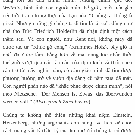
Weltbild
, hình ảnh con người nhìn thế giới, mới tiến gần
đến bức tranh trung thực của Tạo hóa. “Chúng ta không là
gì cả. Nhưng những gì chúng ta đi tìm là tất cả”, đúng như
nhà thơ Đức Friedrich Hölderlin đã nhận định một cách
thâm sâu. Và con người, như Kant nói, không may đã
được tạc từ “Khúc gỗ cong” (Krummes Holz), bây giờ ít
nhất đã được làm thẳng hơn về mặt năng lực nhận thức
thế giới vượt qua các rào cản của định kiến và thói quen
cản trở từ mấy nghìn năm, có cảm giác mình đã tìm được
phương hướng trở về vườn địa đàng cũ năm xưa đã mất.
Con người phần nào đã “khắc phục được chính mình”, nói
theo Nietzsche. “Der Mensch ist Etwas, das überwunden
werden soll.” (
Also sprach Zarathustra
)
Chúng ta không thể thiếu những khái niệm Einstein,
Heisenberg, những argonauts anh hùng, và lịch sử cuộc
cách mạng vật lý thần kỳ của họ nhờ đó chúng ta có được