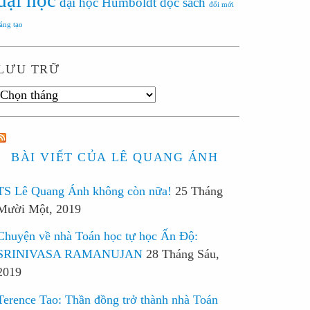
đại học
đại học Humboldt
đọc sách
đổi mới
sáng tạo
LƯU TRỮ
Lưu
trữ
BÀI VIẾT CỦA LÊ QUANG ÁNH
TS Lê Quang Ánh không còn nữa!
25 Tháng
Mười Một, 2019
Chuyện về nhà Toán học tự học Ấn Độ:
SRINIVASA RAMANUJAN
28 Tháng Sáu,
2019
Terence Tao: Thần đồng trở thành nhà Toán