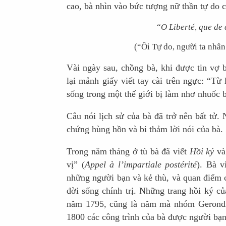
cao, bà nhìn vào bức tượng nữ thần tự do c
“
O Liberté, que de
(“Ôi Tự do, người ta nhân
Vài ngày sau, chồng bà, khi được tin vợ 
lại mảnh giấy viết tay cài trên ngực: “Từ
sống trong một thế giới bị làm nhơ nhuốc b
Câu nói lịch sử của bà đã trở nên bất tử.
chứng hùng hồn và bi thảm lời nói của bà.
Trong năm tháng ở tù bà đã viết
Hồi ký
v
vị” (
Appel à l’impartiale postérité
). Bà v
những người bạn và kẻ thù, và quan điểm c
đời sống chính trị. Những trang hồi ký c
năm 1795, cũng là năm mà nhóm Gerondis
1800 các công trình của bà được người bạ