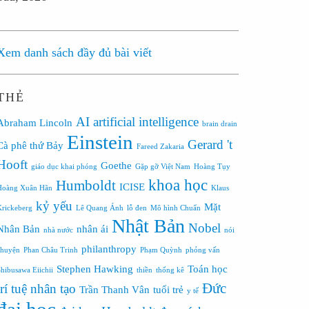
Xem danh sách đầy đủ bài viết
THẺ
AI
artificial intelligence
Abraham Lincoln
brain drain
Einstein
Gerard 't
Cà phê thứ Bảy
Fareed Zakaria
Hooft
Goethe
giáo dục khai phóng
Gặp gỡ Việt Nam
Hoàng Tụy
khoa học
Humboldt
ICISE
Hoàng Xuân Hãn
Klaus
kỷ yếu
Mặt
Krickeberg
Lê Quang Ánh
lỗ đen
Mô hình Chuẩn
Nhật Bản
Nobel
Nhân Bản
nhân ái
nhà nước
nói
philanthropy
chuyện
Phan Châu Trinh
Phạm Quỳnh
phỏng vấn
Stephen Hawking
Toán học
Shibusawa Eiichii
thiền
thống kê
Đức
trí tuệ nhân tạo
Trần Thanh Vân
tuổi trẻ
y tế