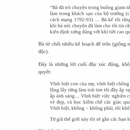
“Bà đã trò chuyện trong buồng giam n
làm trong khách sạn của bộ trưởng (
cách mạng 1792-93) … Bà kể tôi rằng
khi bà nói chuyện đã làm cho tôi tin r
kiên định xứng đáng với khí tiết cao q
Bà từ chối nhiều kế hoạch để trốn (giống 
độc).
Đây là những lời cuối đầy xúc động, khô
quyết:
Vĩnh biệt con của mẹ, vĩnh biệt chồng t
lộng lẫy từng làm trái tim tôi đầy ắp 
ắp ánh sáng… Vĩnh biệt việc nghiên cứ
vẻ đẹp, và học kiềm chế các giác qu
Vĩnh biệt, không − không phải, tôi khô
Từ giã thế giới này tôi sẽ gần các bạn 