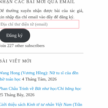
NHẬN CÁC BÀI MỚI QUA EMAIL
Để thường xuyên nhận được bài của tác giả,
xin nhập địa chỉ email vào đây để đăng ký.
Địa
chỉ
Đăng ký
thư
điện
Join 227 other subscribers
tử
(email)
BÀI VIẾT MỚI
Wang Hong (Vương Hồng): Nữ tu sĩ của đền
thờ toán học
4 Tháng Tám, 2026
Phan Châu Trinh về
Bất như học/Chi bằng học
25 Tháng Bảy, 2026
Giới thiệu sách
Kinh tế tư nhân Việt Nam
(Trần