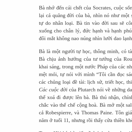
Bà nhớ đến cái chết của Socrates, cuộc số
lại cả quãng đời của bà, nhìn nó như một 
tự do nhân loại. Bà tin vào đời sau sẽ c
xuống cho chân lý, đức hạnh và hạnh ph
đôi mắt không nao núng nhìn lưỡi dao lạnh 
Bà là một người tự học, thông minh, có tà
Bà chịu ảnh hưởng của tư tưởng của Rouss
khai sáng, trong một nước Pháp của các nhà
mệt mỏi, tự nói với mình “Tôi cần đọc sá
các chủng loại đề tài: lịch sử, triết học, t
Các cuộc đời
của Plutarch nói về những d
thể xoá đi được lên bà. Bà thú nhận, chí
chắc vào thể chế cộng hoà. Bà mở một salo
cả Robespierre, và Thomas Paine. Tôn giá
năm ở tuổi 11, nhưng rồi thấy cửa thiền kh