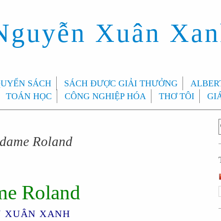
 Nguyễn Xuân Xa
QUYỂN SÁCH
SÁCH ĐƯỢC GIẢI THƯỞNG
ALBERT
TOÁN HỌC
CÔNG NGHIỆP HÓA
THƠ TÔI
GI
dame Roland
e Roland
 XUÂN XANH