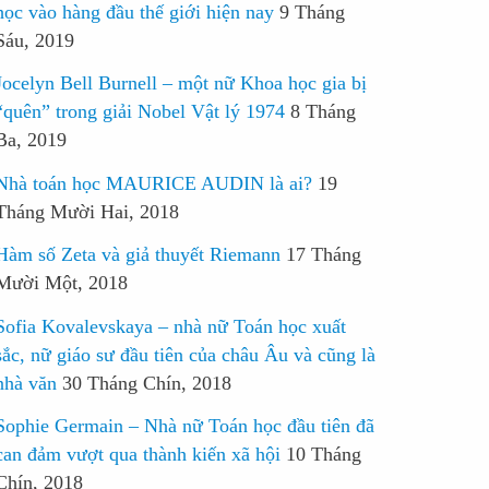
học vào hàng đầu thế giới hiện nay
9 Tháng
Sáu, 2019
Jocelyn Bell Burnell – một nữ Khoa học gia bị
“quên” trong giải Nobel Vật lý 1974
8 Tháng
Ba, 2019
Nhà toán học MAURICE AUDIN là ai?
19
Tháng Mười Hai, 2018
Hàm số Zeta và giả thuyết Riemann
17 Tháng
Mười Một, 2018
Sofia Kovalevskaya – nhà nữ Toán học xuất
sắc, nữ giáo sư đầu tiên của châu Âu và cũng là
nhà văn
30 Tháng Chín, 2018
Sophie Germain – Nhà nữ Toán học đầu tiên đã
can đảm vượt qua thành kiến xã hội
10 Tháng
Chín, 2018