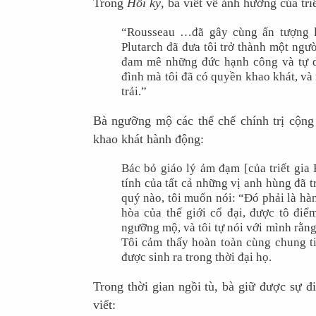
Trong
Hồi ký
, bà viết về ảnh hưởng của tri
“Rousseau …đã gây cùng ấn tượng lê
Plutarch đã đưa tôi trở thành một ngư
đam mê những đức hạnh công và tự d
đình mà tôi đã có quyền khao khát, và
trải.”
Bà ngưỡng mộ các thể chế chính trị cộn
khao khát hành động:
Bác bỏ giáo lý ảm đạm [của triết gia H
tính của tất cả những vị anh hùng đã 
quý nào, tôi muốn nói: “Đó phải là hà
hòa của thế giới cổ đại, được tô đi
ngưỡng mộ, và tôi tự nói với mình rằng
Tôi cảm thấy hoàn toàn cùng chung ti
được sinh ra trong thời đại họ.
Trong thời gian ngồi tù, bà giữ được sự đ
viết: