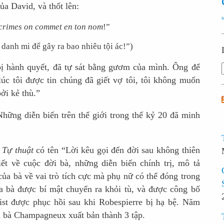
ủa David, và thốt lên:
 crimes on commet en ton nom
!”
 danh mi để gây ra bao nhiêu tội ác!”)
bị hành quyết, đã tự sát bằng gươm của mình. Ông để
 lúc tôi được tin chúng đã giết vợ tôi, tôi không muốn
ởi kẻ thù.”
 Những diễn biến trên thế giới trong thế kỷ 20 đã minh
à
Tự thuật
có tên “Lời kêu gọi đến đời sau không thiên
iết về cuộc đời bà, những diễn biến chính trị, mô tả
ủa bà về vai trò tích cực mà phụ nữ có thể đóng trong
ủa bà được bí mật chuyển ra khỏi tù, và được công bố
t được phục hồi sau khi Robespierre bị hạ bệ. Năm
n bà Champagneux xuất bản thành 3 tập.