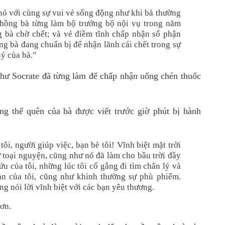
hỏ với cùng sự vui vẻ sống động như khi bà thường
chồng bà từng làm bộ trưởng bộ nội vụ trong năm
 bà chờ chết; và vẻ điềm tĩnh chấp nhận số phận
ằng bà đang chuẩn bị để nhận lãnh cái chết trong sự
uý của bà.”
như Socrate đã từng làm để chấp nhận uống chén thuốc
ng thể quên của bà được viết trước giờ phút bị hành
ôi, người giúp việc, bạn bè tôi! Vĩnh biệt mặt trời
sự toại nguyện, cũng như nó đã làm cho bầu trời đầy
u của tôi, những lúc tôi cố gắng đi tìm chân lý và
an của tôi, cũng như khinh thường sự phù phiếm.
ng nói lời vĩnh biệt với các bạn yêu thương.
hơn
.