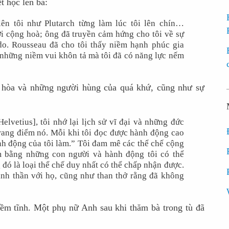
ết học lên bà:
n tôi như Plutarch từng làm lúc tôi lên chín…
ời cộng hoà; ông đã truyền cảm hứng cho tôi về sự
o. Rousseau đã cho tôi thấy niềm hạnh phúc gia
 những niềm vui khôn tả mà tôi đã có năng lực nếm
g hòa và những người hùng của quá khứ, cũng như sự
elvetius], tôi nhớ lại lịch sử vĩ đại và những đức
trang điểm nó. Mỗi khi tôi đọc được hành động cao
nh động của tôi làm.” Tôi đam mê các thể chế cộng
ểm bằng những con người và hành động tôi có thể
 đó là loại thể chế duy nhất có thể chấp nhận được.
nh thần với họ, cũng như than thở rằng đã không
iềm tĩnh. Một phụ nữ Anh sau khi thăm bà trong tù đã