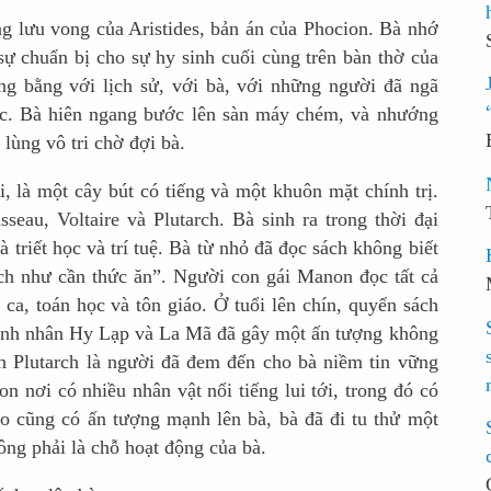
ng lưu vong của Aristides, bản án của Phocion. Bà nhớ
sự chuẩn bị cho sự hy sinh cuối cùng trên bàn thờ của
ông bằng với lịch sử, với bà, với những người đã ngã
úc. Bà hiên ngang bước lên sàn máy chém, và nhướng
lùng vô tri chờ đợi bà.
i, là một cây bút có tiếng và một khuôn mặt chính trị.
eau, Voltaire và Plutarch. Bà sinh ra trong thời đại
 triết học và trí tuệ. Bà từ nhỏ đã đọc sách không biết
ch như cần thức ăn”. Người con gái Manon đọc tất cả
hi ca, toán học và tôn giáo. Ở tuổi lên chín, quyển sách
anh nhân Hy Lạp và La Mã đã gây một ấn tượng không
nh Plutarch là người đã đem đến cho bà niềm tin vững
n nơi có nhiều nhân vật nổi tiếng lui tới, trong đó có
o cũng có ấn tượng mạnh lên bà, bà đã đi tu thử một
ông phải là chỗ hoạt động của bà.