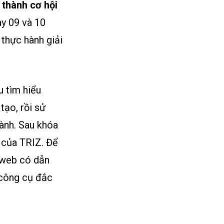
 thành cơ hội
ày 09 và 10
thực hành giải
u tìm hiểu
tạo, rồi sử
ành. Sau khóa
n của TRIZ. Để
 web có dẫn
 công cụ đắc