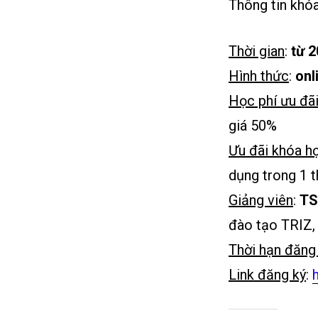
Thông tin khóa
Thời gian
:
từ 
Hình thức
:
onl
Học phí ưu đã
giá 50%
Ưu đãi khóa h
dụng trong 1 t
Giảng viên
:
TS
đào tạo TRIZ,
Thời hạn đăng
Link đăng ký
: