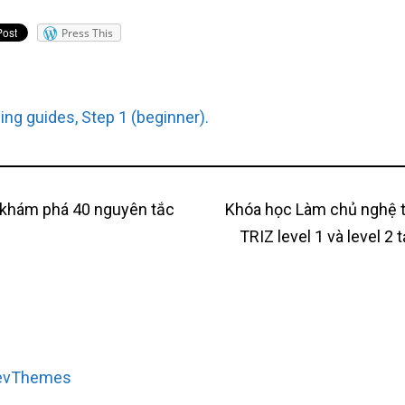
Press This
ing guides
,
Step 1 (beginner)
.
Next
 khám phá 40 nguyên tắc
Khóa học Làm chủ nghệ t
tion
post:
TRIZ level 1 và level 2
evThemes