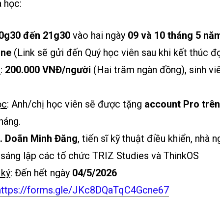
 học:
20g30 đến 21g30
vào hai ngày
09 và 10 tháng 5 nă
ine
(Link sẽ gửi đến Quý học viên sau khi kết thúc đ
i
:
200.000 VNĐ/người
(Hai trăm ngàn đồng), sinh v
ọc
: Anh/chị học viên sẽ được tặng
account Pro trên
háng.
. Doãn Minh Đăng
, tiến sĩ kỹ thuật điều khiển, nhà 
 sáng lập các tổ chức TRIZ Studies và ThinkOS
 ký
: Đến hết ngày
04/5/2026
https://forms.gle/JKc8DQaTqC4Gcne67