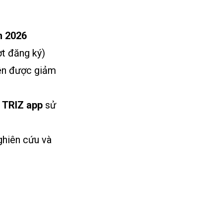
m 2026
ợt đăng ký)
iên được giảm
 TRIZ app
sử
nghiên cứu và