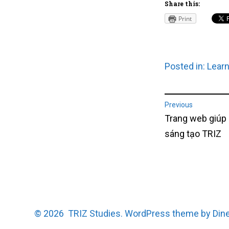
Share this:
Print
Posted in:
Learn
Post
Previous
Previous
Trang web giúp
naviga
post:
sáng tạo TRIZ
© 2026
TRIZ Studies.
WordPress
theme by
Din