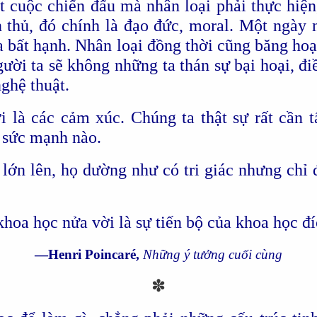
 cuộc chiến đấu mà nhân loại phải thực hiện
n thủ, đó chính là đạo đức, moral. Một ngày n
a bất hạnh. Nhân loại đồng thời cũng băng hoại
gười ta sẽ không những ta thán sự bại hoại, đi
ghệ thuật.
 là các cảm xúc. Chúng ta thật sự rất cần t
 sức mạnh nào.
ớn lên, họ dường như có tri giác nhưng chỉ để
khoa học nửa vời là sự tiến bộ của khoa học đí
—Henri Poincaré,
Những ý tưởng cuối cùng
✽