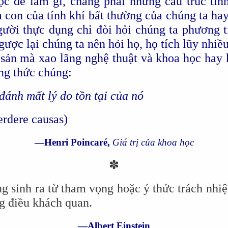
c để làm gì, chẳng phải những cấu trúc tin
ứa con của tính khí bất thường của chúng ta ha
ười thực dụng chỉ đòi hỏi chúng ta phương 
ược lại chúng ta nên hỏi họ, họ tích lũy nhiều
i sản mà xao lãng nghệ thuật và khoa học hay
ng thức chúng:
đánh mất lý do tồn tại của nó
erdere causas)
—Henri Poincaré,
Giá trị của khoa học
✽
ng sinh ra từ tham vọng hoặc ý thức trách nhi
g điều khách quan.
—Albert Einstein