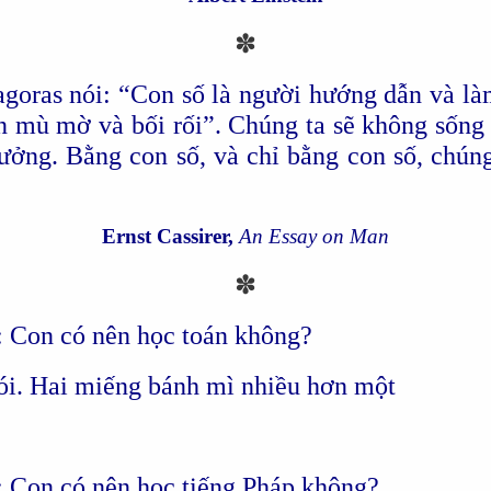
✽
goras nói: “Con số là người hướng dẫn và l
n mù mờ và bối rối”. Chúng ta sẽ không sống t
tưởng. Bằng con số, và chỉ bằng con số, chúng
Ernst Cassirer,
An Essay on Man
✽
i: Con có nên học toán không?
nói. Hai miếng bánh mì nhiều hơn một
ôi: Con có nên học tiếng Pháp không?