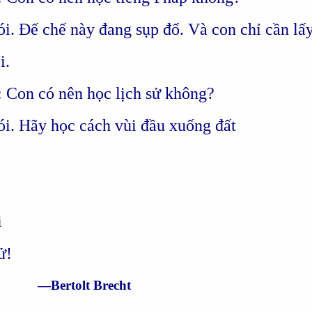
ói. Đế chế này đang sụp đổ. Và con chỉ cần lấy
i.
i: Con có nên học lịch sử không?
ói. Hãy học cách vùi đầu xuống đất
i
ử!
—Bertolt Brecht