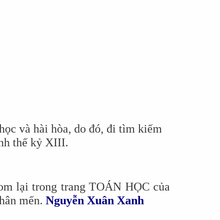
học và hài hòa, do đó, đi tìm kiếm
h thế kỷ XIII.
c gom lại trong trang TOÁN HỌC của
 Thân mến.
Nguyễn Xuân Xanh