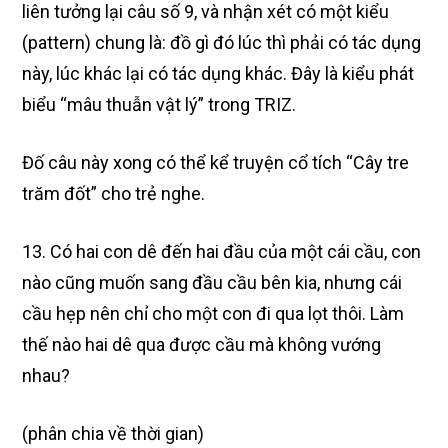
liên tưởng lại câu số 9, và nhận xét có một kiểu
(pattern) chung là: đồ gì đó lúc thì phải có tác dụng
này, lúc khác lại có tác dụng khác. Đây là kiểu phát
biểu “mâu thuẫn vật lý” trong TRIZ.
Đố câu này xong có thể kể truyện cổ tích “Cây tre
trăm đốt” cho trẻ nghe.
13. Có hai con dê đến hai đầu của một cái cầu, con
nào cũng muốn sang đầu cầu bên kia, nhưng cái
cầu hẹp nên chỉ cho một con đi qua lọt thôi. Làm
thế nào hai dê qua được cầu mà không vướng
nhau?
(phân chia về thời gian)