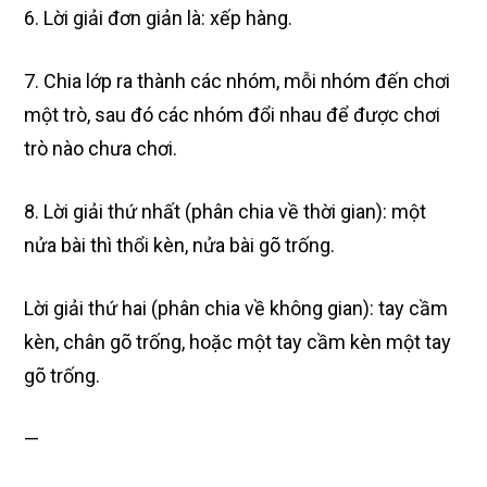
6. Lời giải đơn giản là: xếp hàng.
7. Chia lớp ra thành các nhóm, mỗi nhóm đến chơi
một trò, sau đó các nhóm đổi nhau để được chơi
trò nào chưa chơi.
8. L
ời giải thứ nhất (phân chia về thời gian)
: một
nửa bài thì thổi kèn, nửa bài gõ trống.
Lời
giải thứ hai (phân chia về không gian)
: tay cầm
kèn, chân gõ trống, hoặc một tay cầm kèn một tay
gõ trống.
—