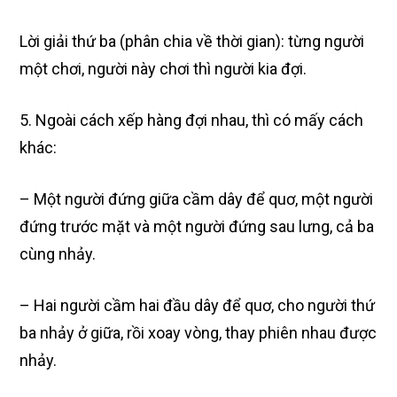
Lời giải thứ ba (phân chia về thời gian): từng người
một chơi, người này chơi thì người kia đợi.
5. Ngoài cách xếp hàng đợi nhau, thì có mấy cách
khác:
– Một người đứng giữa cầm dây để quơ, một người
đứng trước mặt và một người đứng sau lưng, cả ba
cùng nhảy.
– Hai người cầm hai đầu dây để quơ, cho người thứ
ba nhảy ở giữa, rồi xoay vòng, thay phiên nhau được
nhảy.