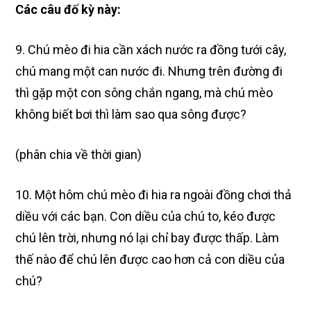
Các câu đố kỳ này:
9. Chú mèo đi hia cần xách nước ra đồng tưới cây,
chú mang một can nước đi. Nhưng trên đường đi
thì gặp một con sông chắn ngang, mà chú mèo
không biết bơi thì làm sao qua sông được?
(phân chia về thời gian)
10. Một hôm chú mèo đi hia ra ngoài đồng chơi thả
diều với các bạn. Con diều của chú to, kéo được
chú lên trời, nhưng nó lại chỉ bay được thấp. Làm
thế nào để chú lên được cao hơn cả con diều của
chú?