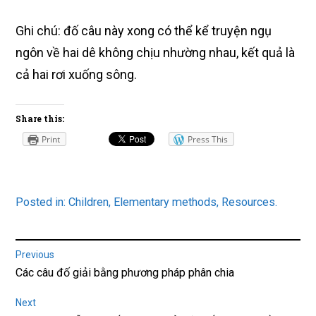
Ghi chú: đố câu này xong có thể kể truyện ngụ
ngôn về hai dê không chịu nhường nhau, kết quả là
cả hai rơi xuống sông.
Share this:
Print
Press This
Posted in:
Children
,
Elementary methods
,
Resources
.
Post
Previous
Previous
Các câu đố giải bằng phương pháp phân chia
navigation
post:
Next