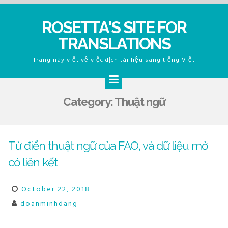
Skip
ROSETTA'S SITE FOR
to
TRANSLATIONS
content
Trang này viết về việc dịch tài liệu sang tiếng Việt
Category:
Thuật ngữ
Từ điển thuật ngữ của FAO, và dữ liệu mở
có liên kết
October 22, 2018
doanminhdang