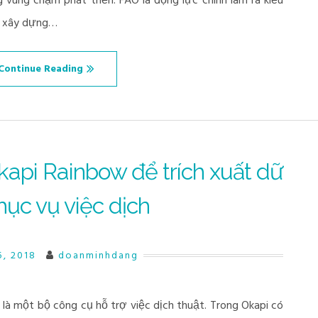
 vùng chậm phát triển. FAO là động lực chính làm ra kiểu
đã xây dựng…
Continue Reading
pi Rainbow để trích xuất dữ
hục vụ việc dịch
5, 2018
doanminhdang
 một bộ công cụ hỗ trợ việc dịch thuật. Trong Okapi có