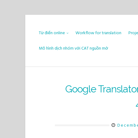
Skip
to
Từ điển online
Workflow for translation
Proj
content
Mô hình dịch nhóm với CAT nguồn mở
Google Translato
Decembe