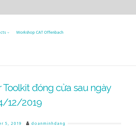
ects
Workshop CAT Offenbach
r Toolkit đóng cửa sau ngày
4/12/2019
r 5, 2019
doanminhdang