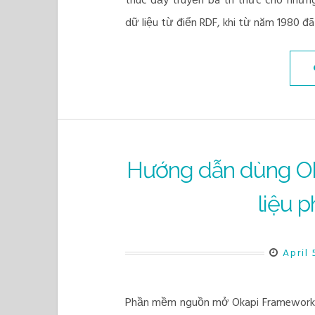
thúc đẩy truyền bá tri thức cho những
dữ liệu từ điển RDF, khi từ năm 1980 
Hướng dẫn dùng Oka
liệu p
April 
Phần mềm nguồn mở Okapi Framework là