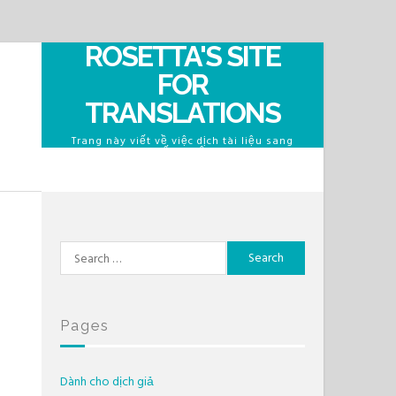
ROSETTA'S SITE
FOR
TRANSLATIONS
Trang này viết về việc dịch tài liệu sang
tiếng Việt
Search
for:
Pages
Dành cho dịch giả