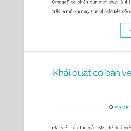
OmegaT có phiên bản mới nhất là 4.1
trặc là mỗi khi máy tính bị mất kết nố
Khái quát cơ bản về 
March 
(Bài viết của tác giả TMK, để phổ bi