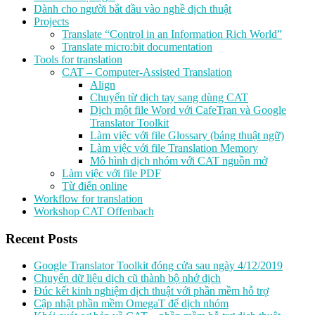
Dành cho người bắt đầu vào nghề dịch thuật
Projects
Translate “Control in an Information Rich World”
Translate micro:bit documentation
Tools for translation
CAT – Computer-Assisted Translation
Align
Chuyển từ dịch tay sang dùng CAT
Dịch một file Word với CafeTran và Google
Translator Toolkit
Làm việc với file Glossary (bảng thuật ngữ)
Làm việc với file Translation Memory
Mô hình dịch nhóm với CAT nguồn mở
Làm việc với file PDF
Từ điển online
Workflow for translation
Workshop CAT Offenbach
Recent Posts
Google Translator Toolkit đóng cửa sau ngày 4/12/2019
Chuyển dữ liệu dịch cũ thành bộ nhớ dịch
Đúc kết kinh nghiệm dịch thuật với phần mềm hỗ trợ
Cập nhật phần mềm OmegaT để dịch nhóm