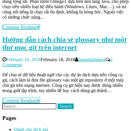
dùng rộng rãi. Phần mềm OmegaT dựa trên nền tảng Java, cho phép
chạy trên nhiều loại hệ điều hành (Windows, Linux, Mac…), và nó
cũng nổi tiếng là chạy rất ổn định, không bị hỏng hóc. Ngoài việc
có những chức năng…
Continue Reading
Hướng dẫn cách chia sẻ glossary như một
thư mục git trên internet
February 16, 2018
February 18, 2018
doanminhdang
2
Comments
Để chia sẻ dữ liệu thuật ngữ cho các dự án dịch dựa trên công cụ
git, cách làm là đưa file glossary vào một git repository ở một máy
chủ git trên mạng internet. Công cụ git hiện nay được dùng nhiều
trong giới lập trình, tuy nhiên để học cách dùng git thành…
Continue Reading
Search
for:
Pages
Dành cho dịch giả