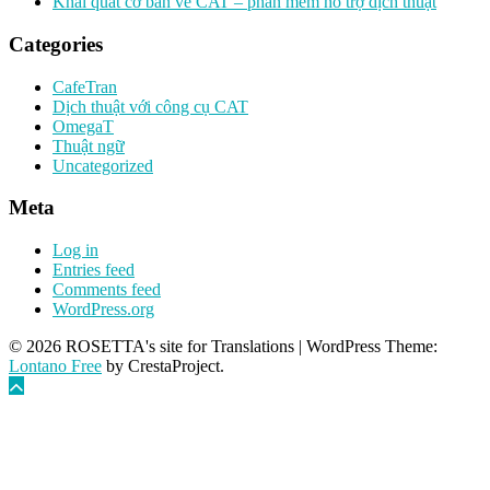
Khái quát cơ bản về CAT – phần mềm hỗ trợ dịch thuật
Categories
CafeTran
Dịch thuật với công cụ CAT
OmegaT
Thuật ngữ
Uncategorized
Meta
Log in
Entries feed
Comments feed
WordPress.org
© 2026 ROSETTA's site for Translations
|
WordPress Theme:
Lontano Free
by CrestaProject.