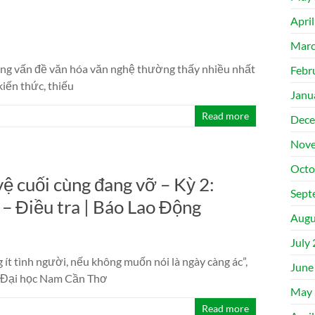
Apri
Marc
 vấn đề văn hóa văn nghệ thường thấy nhiều nhất
Febr
iến thức, thiếu
Janu
Read more
Dece
Nove
Octo
ệ cuối cùng đang vỡ – Kỳ 2:
Sept
 – Điều tra | Báo Lao Động
Augu
July
ít tình người, nếu không muốn nói là ngày càng ác”,
June
g Đại học Nam Cần Thơ
May 
Read more