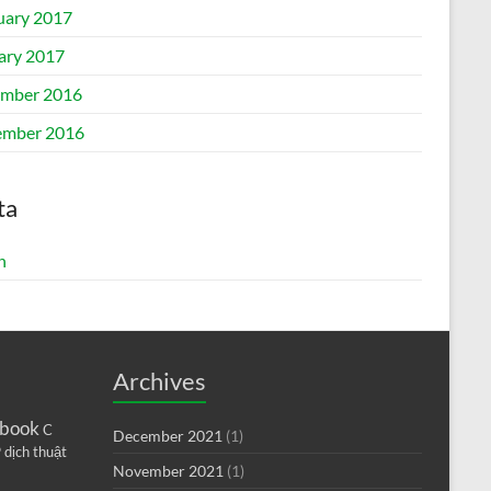
uary 2017
ary 2017
mber 2016
mber 2016
ta
n
Archives
book
C
December 2021
(1)
9
dịch thuật
November 2021
(1)