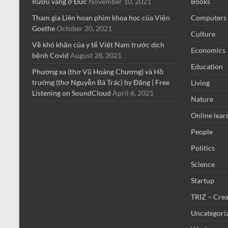
Rượu vang ở Đức
November 10, 2021
Books
Tham gia Liên hoan phim khoa học của Viện
Computers
Goethe
October 20, 2021
Culture
Về khó khăn của y tế Việt Nam trước dịch
Economics
bệnh Covid
August 28, 2021
Education
Phương xa (thơ Vũ Hoàng Chương) và Hồ
trường (thơ Nguyễn Bá Trác) by Đăng | Free
Living
Listening on SoundCloud
April 6, 2021
Nature
Online lear
People
Politics
Science
Startup
TRIZ – Crea
Uncategori