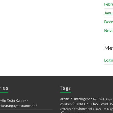
Febr
Janu
Dece
Nove
Me
Log i
ries
Tags
artificial intelligence
biến đổi khí hậu
uyễn Xuân Xanh ->
China
Chu Hao
Covid-1
children
etta.vn/nguyenxuanxanh/
environment
embedded
europe
Freiburg