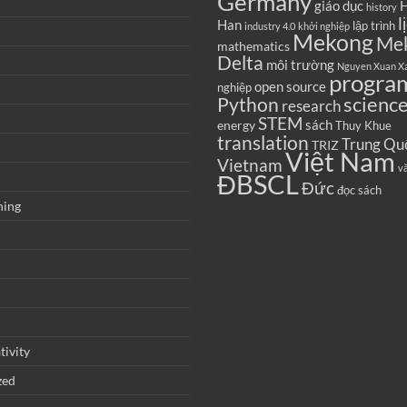
Germany
giáo dục
H
history
l
Han
lập trình
industry 4.0
khởi nghiệp
Mekong
Me
mathematics
Delta
môi trường
Nguyen Xuan X
progra
open source
nghiệp
scienc
Python
research
STEM
sách
energy
Thuy Khue
translation
Trung Qu
TRIZ
Việt Nam
Vietnam
v
ĐBSCL
Đức
đọc sách
ning
tivity
zed