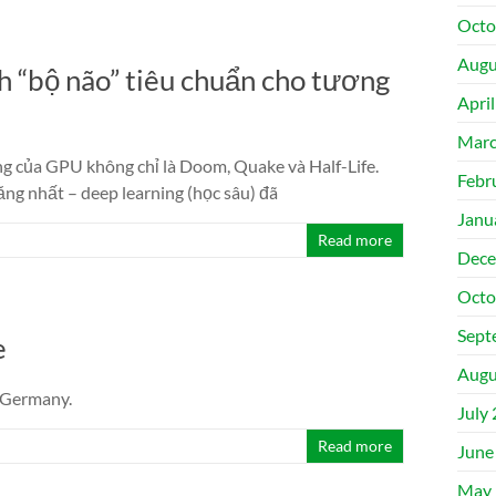
Octo
Augu
nh “bộ não” tiêu chuẩn cho tương
Apri
Marc
g của GPU không chỉ là Doom, Quake và Half-Life.
Febr
ăng nhất – deep learning (học sâu) đã
Janu
Read more
Dece
Octo
Sept
e
Augu
, Germany.
July
Read more
June
May 