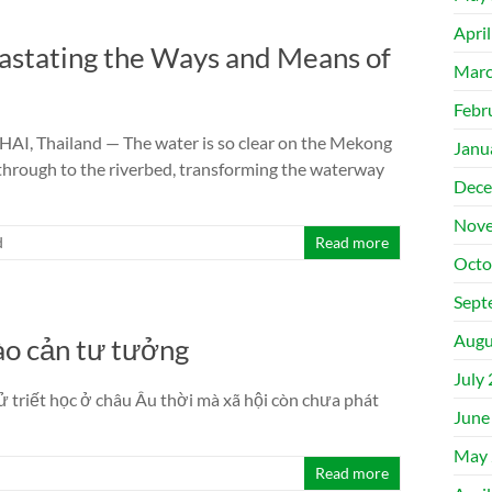
Apri
stating the Ways and Means of
Marc
Febr
, Thailand — The water is so clear on the Mekong
Janu
 through to the riverbed, transforming the waterway
Dece
Nove
d
Read more
Octo
Sept
Augu
ào cản tư tưởng
July
ử triết học ở châu Âu thời mà xã hội còn chưa phát
June
May 
Read more