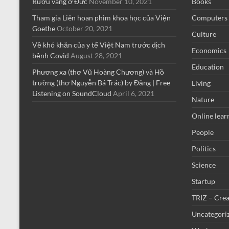
Rượu vang ở Đức
November 10, 2021
Books
Tham gia Liên hoan phim khoa học của Viện
Computers
Goethe
October 20, 2021
Culture
Về khó khăn của y tế Việt Nam trước dịch
Economics
bệnh Covid
August 28, 2021
Education
Phương xa (thơ Vũ Hoàng Chương) và Hồ
trường (thơ Nguyễn Bá Trác) by Đăng | Free
Living
Listening on SoundCloud
April 6, 2021
Nature
Online lear
People
Politics
Science
Startup
TRIZ – Crea
Uncategori