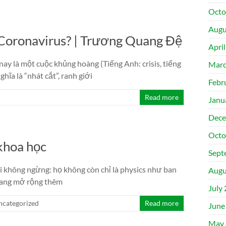
Octo
Augu
 Coronavirus? | Trương Quang Đệ
Apri
ay là một cuộc khủng hoàng (Tiếng Anh: crisis, tiếng
Marc
hĩa là “nhát cắt”, ranh giới
Febr
Read more
Janu
Dece
Octo
khoa học
Sept
i không ngừng: họ không còn chỉ là physics như ban
Augu
 đang mở rộng thêm
July
ncategorized
Read more
June
May 