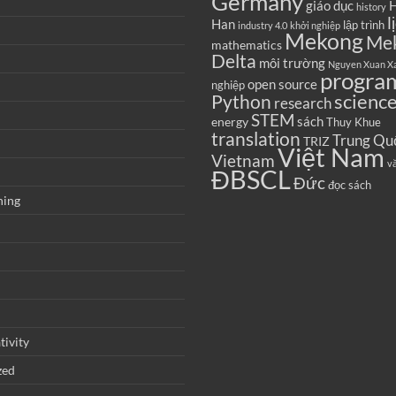
Germany
giáo dục
H
history
l
Han
lập trình
industry 4.0
khởi nghiệp
Mekong
Me
mathematics
Delta
môi trường
Nguyen Xuan X
progra
open source
nghiệp
scienc
Python
research
STEM
sách
energy
Thuy Khue
translation
Trung Qu
TRIZ
Việt Nam
Vietnam
v
ĐBSCL
Đức
đọc sách
ning
tivity
zed