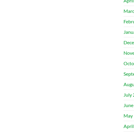
Apri
Marc
Febr
Janu
Dece
Nove
Octo
Sept
Augu
July
June
May 
Apri