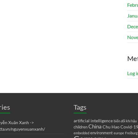
Febr
Janu
Dece
Nove
Me
Log i
ries
Tags
artificial intelligence
biến đổi khí hậu
uyễn Xuân Xanh ->
China
Chu Hao
Covid-1
children
etta.vn/nguyenxuanxanh/
environment
embedded
europe
Freiburg