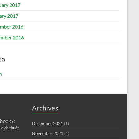
uary 2017
ary 2017
mber 2016
mber 2016
ta
n
Archives
book
C
December 2021
(1)
9
dịch thuật
November 2021
(1)