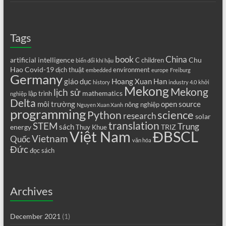
Tags
book
China
artificial intelligence
Chu
C
children
biến đổi khí hậu
Hao
Covid-19
dịch thuật
environment
embedded
europe
Freiburg
Germany
giáo dục
Hoang Xuan Han
history
industry 4.0
khởi
Mekong
Mekong
lịch sử
mathematics
lập trình
nghiệp
Delta
môi trường
open source
nông nghiệp
Nguyen Xuan Xanh
programming
science
Python
research
solar
translation
STEM
Trung
sách
energy
TRIZ
Thuy Khue
Việt Nam
ĐBSCL
Vietnam
Quốc
văn hóa
Đức
đọc sách
Archives
December 2021
(1)