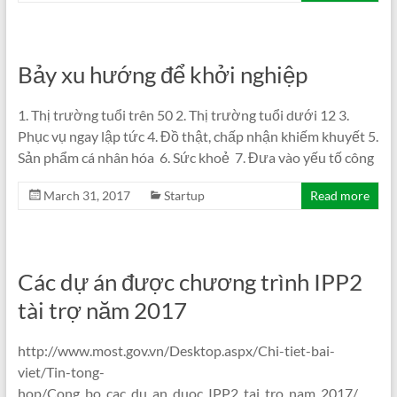
Bảy xu hướng để khởi nghiệp
1. Thị trường tuổi trên 50 2. Thị trường tuổi dưới 12 3.
Phục vụ ngay lập tức 4. Đồ thật, chấp nhận khiếm khuyết 5.
Sản phẩm cá nhân hóa 6. Sức khoẻ 7. Đưa vào yếu tố công
March 31, 2017
Startup
Read more
Các dự án được chương trình IPP2
tài trợ năm 2017
http://www.most.gov.vn/Desktop.aspx/Chi-tiet-bai-
viet/Tin-tong-
hop/Cong_bo_cac_du_an_duoc_IPP2_tai_tro_nam_2017/