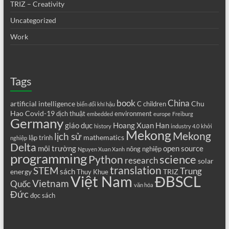
TRIZ – Creativity
Uncategorized
Work
Tags
book
China
artificial intelligence
Chu
C
children
biến đổi khí hậu
Hao
Covid-19
dịch thuật
environment
embedded
europe
Freiburg
Germany
giáo dục
Hoang Xuan Han
history
industry 4.0
khởi
Mekong
Mekong
lịch sử
mathematics
lập trình
nghiệp
Delta
môi trường
open source
nông nghiệp
Nguyen Xuan Xanh
programming
science
Python
research
solar
translation
STEM
Trung
sách
energy
TRIZ
Thuy Khue
Việt Nam
ĐBSCL
Vietnam
Quốc
văn hóa
Đức
đọc sách