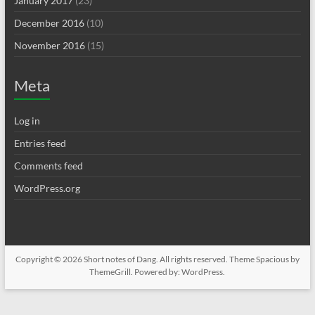
January 2017
(23)
December 2016
(10)
November 2016
(15)
Meta
Log in
Entries feed
Comments feed
WordPress.org
Copyright © 2026
Short notes of Dang
. All rights reserved. Theme
Spacious
by
ThemeGrill. Powered by:
WordPress
.