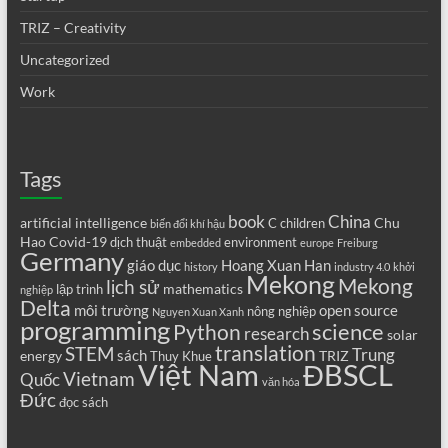
TRIZ – Creativity
Uncategorized
Work
Tags
book
China
artificial intelligence
Chu
C
children
biến đổi khí hậu
Hao
Covid-19
dịch thuật
environment
embedded
europe
Freiburg
Germany
giáo dục
Hoang Xuan Han
history
industry 4.0
khởi
Mekong
Mekong
lịch sử
mathematics
lập trình
nghiệp
Delta
môi trường
open source
nông nghiệp
Nguyen Xuan Xanh
programming
science
Python
research
solar
translation
STEM
Trung
sách
energy
TRIZ
Thuy Khue
Việt Nam
ĐBSCL
Vietnam
Quốc
văn hóa
Đức
đọc sách