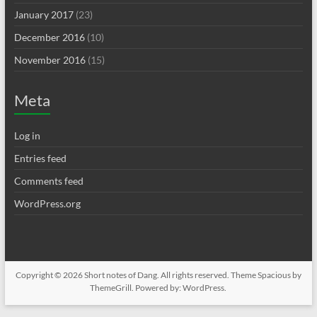
January 2017
(23)
December 2016
(10)
November 2016
(15)
Meta
Log in
Entries feed
Comments feed
WordPress.org
Copyright © 2026
Short notes of Dang
. All rights reserved. Theme
Spacious
by
ThemeGrill. Powered by:
WordPress
.