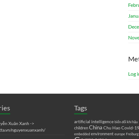
Febr
Janu
Dece
Nove
Me
Log i
ries
Tags
artificial intelligence
biến đổi khí hậu
uyễn Xuân Xanh ->
China
Chu Hao
Covid-1
children
etta.vn/nguyenxuanxanh/
environment
embedded
europe
Freiburg