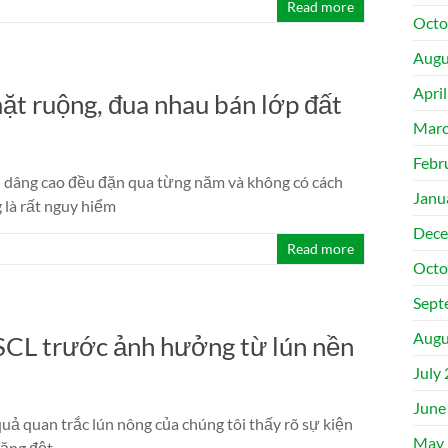
Read more
Octo
Augu
Apri
ặt ruộng, đua nhau bán lớp đất
Marc
Febr
 dâng cao đều đặn qua từng năm và không có cách
Janu
 là rất nguy hiểm
Dece
Read more
Octo
Sept
Augu
SCL trước ảnh hưởng từ lún nền
July
June
quả quan trắc lún nông của chúng tôi thấy rõ sự kiện
May 
tăng đột