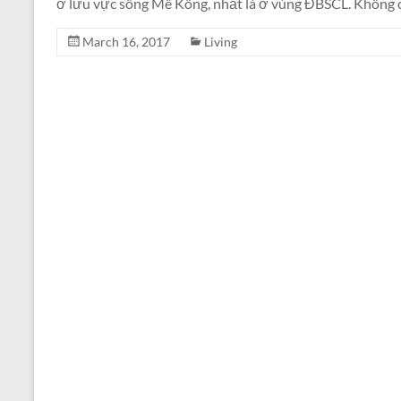
ở lưu vực sông Mê Kông, nhất là ở vùng ĐBSCL. Không c
March 16, 2017
Living