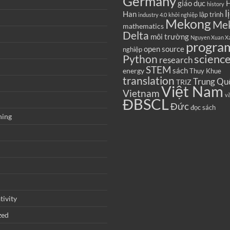
Germany
giáo dục
H
history
l
Han
lập trình
industry 4.0
khởi nghiệp
Mekong
Me
mathematics
Delta
môi trường
Nguyen Xuan X
progra
open source
nghiệp
scienc
Python
research
STEM
sách
energy
Thuy Khue
translation
Trung Qu
TRIZ
Việt Nam
Vietnam
v
ĐBSCL
Đức
đọc sách
ning
tivity
zed