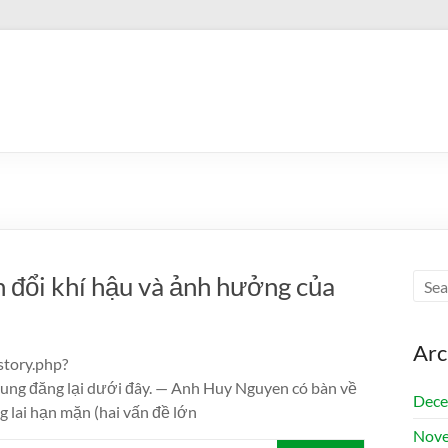
 đổi khí hậu và ảnh hưởng của
Arc
story.php?
g đăng lại dưới đây. — Anh Huy Nguyen có bàn về
Dece
g lai hạn mặn (hai vấn đề lớn
Nove