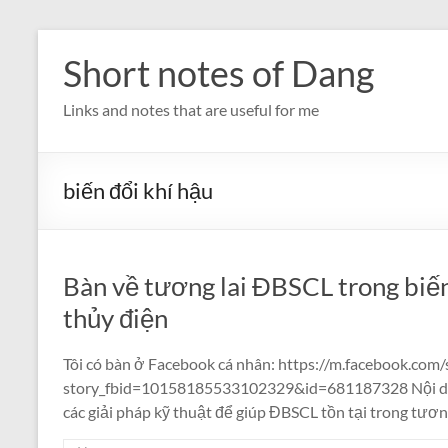
Skip
to
Short notes of Dang
content
Links and notes that are useful for me
biến đổi khí hậu
Bàn về tương lai ĐBSCL trong biến
thủy điện
Tôi có bàn ở Facebook cá nhân: https://m.facebook.com/
story_fbid=10158185533102329&id=681187328 Nội dun
các giải pháp kỹ thuật để giúp ĐBSCL tồn tại trong tươn