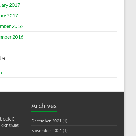
uary 2017
ary 2017
mber 2016
mber 2016
ta
n
Archives
book
C
December 2021
(1)
9
dịch thuật
November 2021
(1)