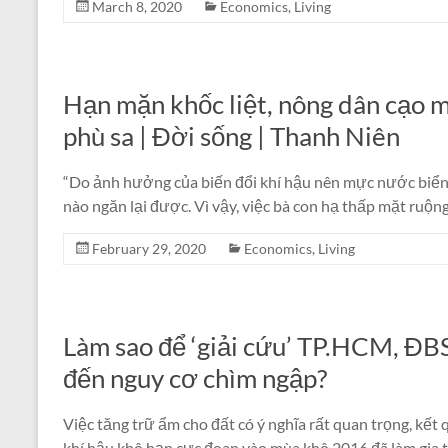
March 8, 2020
Economics
,
Living
Hạn mặn khốc liệt, nông dân cạo m
phù sa | Đời sống | Thanh Niên
“Do ảnh hưởng của biến đổi khí hậu nên mực nước biển
nào ngăn lại được. Vì vậy, việc bà con hạ thấp mặt ruộng
February 29, 2020
Economics
,
Living
Làm sao để ‘giải cứu’ TP.HCM, ĐB
đến nguy cơ chìm ngập?
Việc tăng trữ ẩm cho đất có ý nghĩa rất quan trọng, kết 
khí hậu khô hạn cực đoan vào mùa khô 2016 đã làm gia 