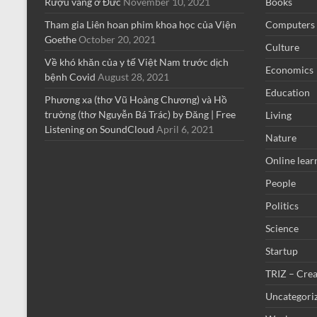
Rượu vang ở Đức
November 10, 2021
Books
Tham gia Liên hoan phim khoa học của Viện
Computers
Goethe
October 20, 2021
Culture
Về khó khăn của y tế Việt Nam trước dịch
Economics
bệnh Covid
August 28, 2021
Education
Phương xa (thơ Vũ Hoàng Chương) và Hồ
trường (thơ Nguyễn Bá Trác) by Đăng | Free
Living
Listening on SoundCloud
April 6, 2021
Nature
Online lear
People
Politics
Science
Startup
TRIZ – Crea
Uncategori