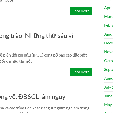
Apri
Read more
Marc
Febr
ng trào ‘Những thứ sáu vì
Janu
Dece
Nove
 biến đổi khí hậu (IPCC) công bố báo cáo đặc biệt
Octo
đổi khí hậu tại một
Sept
Read more
Augu
July
ông về, ĐBSCL lâm nguy
June
May 
sa và các trầm tích khác đang sụt giảm nghiêm trọng