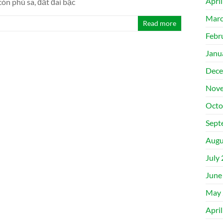
Apri
òn phù sa, đất đai bạc
Marc
Read more
Febr
Janu
Dece
Nove
Octo
Sept
Augu
July
June
May 
Apri