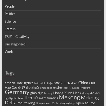
People
Politics
Science
Startup
TRIZ – Creativity
Uncategorized
Work
Tags
book
China
artificial intelligence
Chu
C
children
biến đổi khí hậu
Hao
Covid-19
dịch thuật
environment
embedded
europe
Freiburg
Germany
giáo dục
Hoang Xuan Han
history
industry 4.0
khởi
Mekong
Mekong
lịch sử
mathematics
lập trình
nghiệp
Delta
môi trường
open source
nông nghiệp
Nguyen Xuan Xanh