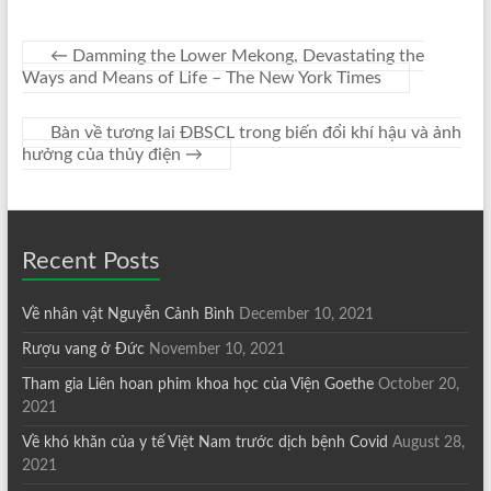
←
Damming the Lower Mekong, Devastating the
Ways and Means of Life – The New York Times
Bàn về tương lai ĐBSCL trong biến đổi khí hậu và ảnh
hưởng của thủy điện
→
Recent Posts
Về nhân vật Nguyễn Cảnh Bình
December 10, 2021
Rượu vang ở Đức
November 10, 2021
Tham gia Liên hoan phim khoa học của Viện Goethe
October 20,
2021
Về khó khăn của y tế Việt Nam trước dịch bệnh Covid
August 28,
2021