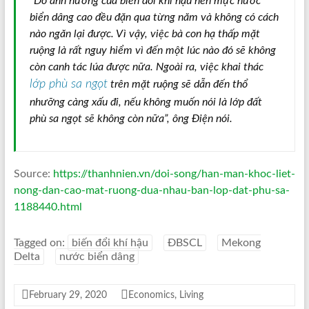
“Do ảnh hưởng của biến đổi khí hậu nên mực nước
biển dâng cao đều đặn qua từng năm và không có cách
nào ngăn lại được. Vì vậy, việc bà con hạ thấp mặt
ruộng là rất nguy hiểm vì đến một lúc nào đó sẽ không
còn canh tác lúa được nữa. Ngoài ra, việc khai thác
lớp phù sa ngọt
trên mặt ruộng sẽ dẫn đến thổ
nhưỡng càng xấu đi, nếu không muốn nói là lớp đất
phù sa ngọt sẽ không còn nữa”, ông Điện nói.
Source:
https://thanhnien.vn/doi-song/han-man-khoc-liet-
nong-dan-cao-mat-ruong-dua-nhau-ban-lop-dat-phu-sa-
1188440.html
Tagged on:
biến đổi khí hậu
ĐBSCL
Mekong
Delta
nước biển dâng
February 29, 2020
Economics
,
Living