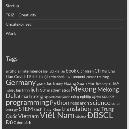
Startup
TRIZ – Creativity
Uncategorized
Work
Tags
book
China
artificial intelligence
Chu
C
children
biến đổi khí hậu
Hao
Covid-19
dịch thuật
environment
embedded
europe
Freiburg
Germany
giáo dục
Hoang Xuan Han
history
industry 4.0
khởi
Mekong
Mekong
lịch sử
mathematics
lập trình
nghiệp
Delta
môi trường
open source
nông nghiệp
Nguyen Xuan Xanh
programming
science
Python
research
solar
translation
STEM
Trung
sách
energy
TRIZ
Thuy Khue
Việt Nam
ĐBSCL
Vietnam
Quốc
văn hóa
Đức
đọc sách