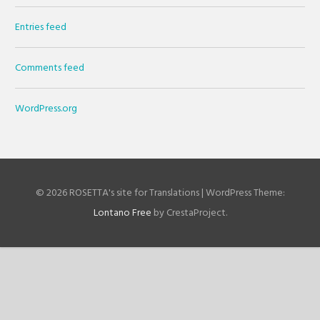
Entries feed
Comments feed
WordPress.org
© 2026 ROSETTA's site for Translations
|
WordPress Theme:
Lontano Free
by CrestaProject.