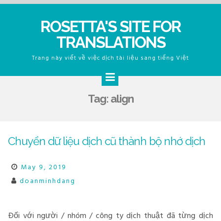
Skip
ROSETTA'S SITE FOR
to
TRANSLATIONS
content
Trang này viết về việc dịch tài liệu sang tiếng Việt
Tag:
align
Chuyển dữ liệu dịch cũ thành bộ nhớ dịch
May 9, 2019
doanminhdang
Đối với người / nhóm / công ty dịch thuật đã từng dịch