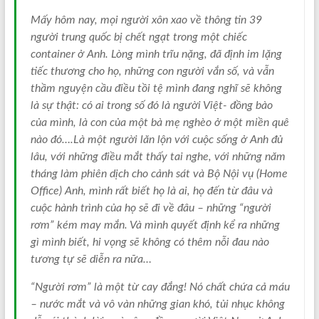
Mấy hôm nay, mọi người xôn xao về thông tin 39
người trung quốc bị chết ngạt trong một chiếc
container ở Anh. Lòng mình trĩu nặng, đã định im lặng
tiếc thương cho họ, những con người vắn số, và vẫn
thầm nguyện cầu điều tồi tệ mình đang nghĩ sẽ không
là sự thật: có ai trong số đó là người Việt- đồng bào
của mình, là con của một bà mẹ nghèo ở một miền quê
nào đó….Là một người lăn lộn với cuộc sống ở Anh đủ
lâu, với những điều mắt thấy tai nghe, với những năm
tháng làm phiên dịch cho cảnh sát và Bộ Nội vụ (Home
Office) Anh, mình rất biết họ là ai, họ đến từ đâu và
cuộc hành trình của họ sẽ đi về đâu – những “người
rơm” kém may mắn. Và mình quyết định kể ra những
gì mình biết, hi vọng sẽ không có thêm nỗi đau nào
tương tự sẽ diễn ra nữa…
“Người rơm” là một từ cay đắng! Nó chất chứa cả máu
– nước mắt và vô vàn những gian khó, tủi nhục không