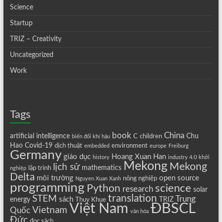
Science
Startup
TRIZ – Creativity
Uncategorized
Work
Tags
book
China
artificial intelligence
Chu
C
children
biến đổi khí hậu
Hao
Covid-19
dịch thuật
environment
embedded
europe
Freiburg
Germany
giáo dục
Hoang Xuan Han
history
industry 4.0
khởi
Mekong
Mekong
lịch sử
mathematics
lập trình
nghiệp
Delta
môi trường
open source
nông nghiệp
Nguyen Xuan Xanh
programming
science
Python
research
solar
translation
STEM
Trung
sách
energy
TRIZ
Thuy Khue
Việt Nam
ĐBSCL
Vietnam
Quốc
văn hóa
Đức
đọc sách