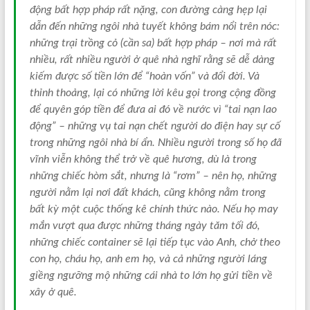
động bất hợp pháp rất nặng, con đường càng hẹp lại
dẫn đến những ngôi nhà tuyết không bám nổi trên nóc:
những trại trồng cỏ (cần sa) bất hợp pháp – nơi mà rất
nhiều, rất nhiều người ở quê nhà nghĩ rằng sẽ dễ dàng
kiếm được số tiền lớn để “hoàn vốn” và đổi đời. Và
thỉnh thoảng, lại có những lời kêu gọi trong cộng đồng
để quyên góp tiền để đưa ai đó về nước vì “tai nạn lao
động” – những vụ tai nạn chết người do điện hay sự cố
trong những ngôi nhà bí ẩn. Nhiều người trong số họ đã
vĩnh viễn không thể trở về quê hương, dù là trong
những chiếc hòm sắt, nhưng là “rơm” – nên họ, những
người nằm lại nơi đất khách, cũng không nằm trong
bất kỳ một cuộc thống kê chính thức nào. Nếu họ may
mắn vượt qua được những tháng ngày tăm tối đó,
những chiếc container sẽ lại tiếp tục vào Anh, chở theo
con họ, cháu họ, anh em họ, và cả những người láng
giềng ngưỡng mộ những cái nhà to lớn họ gửi tiền về
xây ở quê.