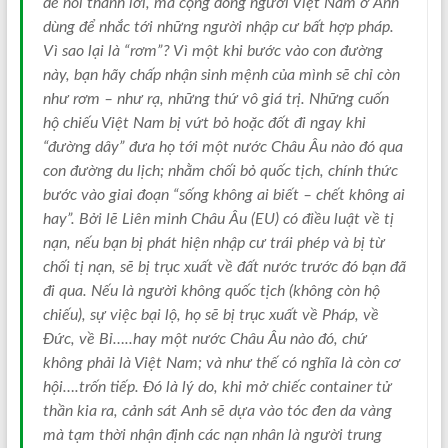
dễ nói thành lời, mà cộng đồng người Việt Nam ở Anh
dùng để nhắc tới những người nhập cư bất hợp pháp.
Vì sao lại là “rơm”? Vì một khi bước vào con đường
này, bạn hãy chấp nhận sinh mệnh của mình sẽ chỉ còn
như rơm – như rạ, những thứ vô giá trị. Những cuốn
hộ chiếu Việt Nam bị vứt bỏ hoặc đốt đi ngay khi
“đường dây” đưa họ tới một nước Châu Âu nào đó qua
con đường du lịch; nhằm chối bỏ quốc tịch, chính thức
bước vào giai đoạn “sống không ai biết – chết không ai
hay”. Bởi lẽ Liên minh Châu Âu (EU) có điều luật về tị
nạn, nếu bạn bị phát hiện nhập cư trái phép và bị từ
chối tị nạn, sẽ bị trục xuất về đất nước trước đó bạn đã
đi qua. Nếu là người không quốc tịch (không còn hộ
chiếu), sự việc bại lộ, họ sẽ bị trục xuất về Pháp, về
Đức, về Bỉ…..hay một nước Châu Âu nào đó, chứ
không phải là Việt Nam; và như thế có nghĩa là còn cơ
hội….trốn tiếp. Đó là lý do, khi mở chiếc container tử
thần kia ra, cảnh sát Anh sẽ dựa vào tóc đen da vàng
mà tạm thời nhận định các nạn nhân là người trung