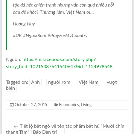
tộc đã hết chiến tranh nhưng vẫn còn quá nhiều nỗi
đau để khóc? Thương lắm, Việt Nam ơi…
Hoàng Huy
#UK #NguoiRom #PrayForMyCountry
Nguồn:
https://m.facebook.com/story.php?
story_fbid=10215387641540647&id=1124978548
Tagged on:
Anh
người rơm
Việt Nam
vượt
biên
October 27, 2019
Economics
,
Living
←
Tiết lộ bất ngờ về tên tác phẩm bất hủ “Mười chín
tháng Tám” | Báo Dân trí