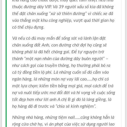
khả năng cao thoát được máy quét tầm nhiệt nếu như
thuộc đường dây VIP. Và 39 người xấu số kia đã không
thể đặt chân xuống “xứ sở thiên đường” vì chiếc xe đã
vào thẳng một khu công nghiệp, vượt quá thời gian họ
có thể chịu đựng.
Và nếu có đủ may mắn để sống sót và lành lặn đặt
chân xuống đất Anh, con đường chờ đợi họ cũng sẽ
không phải là đã hết chông gai. Để tự nguyện trở
thành “một nạn nhân của đường dây buôn người” –
như cách gọi của truyền thông, họ thường phải bỏ ra
cả tỷ đồng tiền lộ phí. Là những cuốn sổ đỏ cắm vào
ngân hàng, là những món nợ vay lãi cao…..họ chỉ có
một lựa chọn: kiếm tiền bằng mọi giá, mọi cách để trả
nợ và nuôi tiếp ước mơ đổi đời và hi vọng về cuộc sống
tốt đẹp hơn như lời anh A chị B gì đó là láng giềng, là
họ hàng đã đi trước và “chia sẻ kinh nghiệm”.
Những nhà hàng, những tiệm nail…..cũng không hẳn là
rộng cửa chờ họ, vì án phạt của việc sử dụng người lao