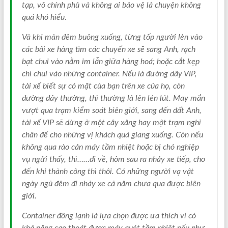
tạp, vô chính phủ và không ai bảo vệ là chuyện không
quá khó hiểu.
Và khi màn đêm buông xuống, từng tốp người lẻn vào
các bãi xe hàng tìm các chuyến xe sẽ sang Anh, rạch
bạt chui vào nằm im lẫn giữa hàng hoá; hoặc cắt kẹp
chì chui vào những container. Nếu là đường dây VIP,
tài xế biết sự có mặt của bạn trên xe của họ, còn
đường dây thường, thì thường là lên lén lút. May mắn
vượt qua trạm kiểm soát biên giới, sang đến đất Anh,
tài xế VIP sẽ dừng ở một cây xăng hay một trạm nghỉ
chân để cho những vị khách quá giang xuống. Còn nếu
không qua rào cản máy tầm nhiệt hoặc bị chó nghiệp
vụ ngửi thấy, thì……đi về, hôm sau ra nhảy xe tiếp, cho
đến khi thành công thì thôi. Có những người vạ vật
ngày ngủ đêm đi nhảy xe cả năm chưa qua được biên
giới.
Container đông lạnh là lựa chọn được ưa thích vì có