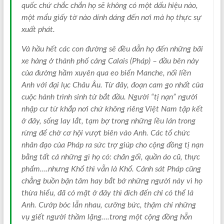
quốc chứ chắc chắn họ sẽ không có một dấu hiệu nào,
một mẩu giấy tờ nào dính dáng đến nơi mà họ thực sự
xuất phát.
Và hầu hết các con đường sẽ đều dẫn họ đến những bãi
xe hàng ở thành phố cảng Calais (Pháp) – đầu bên này
của đường hầm xuyên qua eo biển Manche, nối liền
Anh với đại lục Châu Âu. Từ đây, đoạn cam go nhất của
cuộc hành trình sinh tử bắt đầu. Người “tị nạn” người
nhập cư từ khắp nơi chứ không riêng Việt Nam tập kết
ở đây, sống lay lắt, tạm bợ trong những lều lán trong
rừng để chờ cơ hội vượt biên vào Anh. Các tổ chức
nhân đạo của Pháp ra sức trợ giúp cho cộng đồng tị nạn
bằng tất cả những gì họ có: chăn gối, quần áo cũ, thực
phẩm….nhưng Khổ thì vẫn là Khổ. Cảnh sát Pháp cũng
chẳng buồn bận tâm hay bắt bớ những người này vì họ
thừa hiểu, đã có mặt ở đây thì đích đến chỉ có thể là
Anh. Cướp bóc lẫn nhau, cưỡng bức, thậm chí những
vụ giết người thầm lặng….trong một cộng đồng hỗn