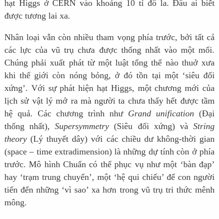
hạt Higgs ở CERN vào khoảng 10 tỉ đô la. Đâu ai biết
được tương lai xa.
Nhân loại vẫn còn nhiều tham vọng phía trước, bởi tất cả
các lực của vũ trụ chưa được thống nhất vào một mối.
Chúng phải xuất phát từ một luật tổng thể nào thuở xưa
khi thế giới còn nóng bỏng, ở đó tồn tại một ‘siêu đối
xứng’. Với sự phát hiện hạt Higgs, một chương mới của
lịch sử vật lý mở ra mà người ta chưa thấy hết được tầm
hệ quả. Các chương trình như
Grand unification
(Đại
thống nhất),
Supersymmetry
(Siêu đối xứng) và
String
theory
(Lý thuyết dây) với các chiều dư không-thời gian
(space – time extradimension) là những dự tính còn ở phía
trước. Mô hình Chuẩn có thể phục vụ như một ‘bàn đạp’
hay ‘trạm trung chuyển’, một ‘hệ qui chiếu’ để con người
tiến đến những ‘vì sao’ xa hơn trong vũ trụ tri thức mênh
mông.