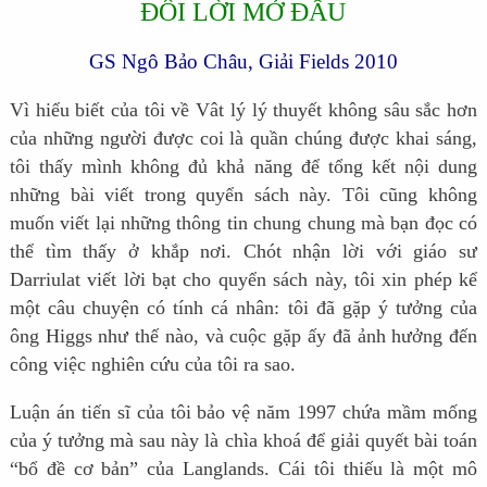
ĐÔI LỜI MỞ ĐẦU
GS Ngô Bảo Châu,
Giải Fields 2010
Vì hiểu biết của tôi về Vât lý lý thuyết không sâu sắc hơn
của những người được coi là quần chúng được khai sáng,
tôi thấy mình không đủ khả năng để tổng kết nội dung
những bài viết trong quyển sách này. Tôi cũng không
muốn viết lại những thông tin chung chung mà bạn đọc có
thể tìm thấy ở khắp nơi. Chót nhận lời với giáo sư
Darriulat viết lời bạt cho quyển sách này, tôi xin phép kể
một câu chuyện có tính cá nhân: tôi đã gặp ý tưởng của
ông Higgs như thế nào, và cuộc gặp ấy đã ảnh hưởng đến
công việc nghiên cứu của tôi ra sao.
Luận án tiến sĩ của tôi bảo vệ năm 1997 chứa mầm mống
của ý tưởng mà sau này là chìa khoá để giải quyết bài toán
“bổ đề cơ bản” của Langlands. Cái tôi thiếu là một mô