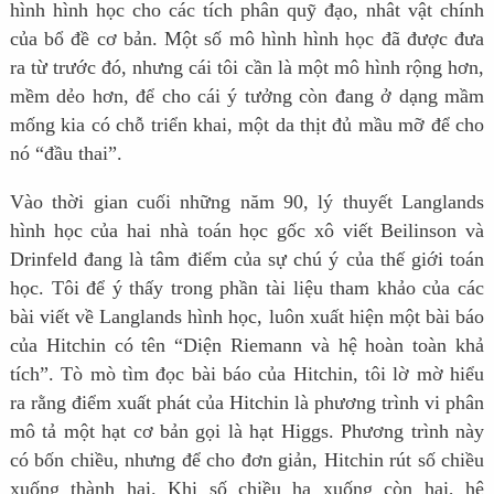
hình hình học cho các tích phân quỹ đạo, nhât vật chính
của bổ đề cơ bản. Một số mô hình hình học đã được đưa
ra từ trước đó, nhưng cái tôi cần là một mô hình rộng hơn,
mềm dẻo hơn, để cho cái ý tưởng còn đang ở dạng mầm
mống kia có chỗ triển khai, một da thịt đủ mầu mỡ để cho
nó “đầu thai”.
Vào thời gian cuối những năm 90, lý thuyết Langlands
hình học của hai nhà toán học gốc xô viết Beilinson và
Drinfeld đang là tâm điểm của sự chú ý của thế giới toán
học. Tôi để ý thấy trong phần tài liệu tham khảo của các
bài viết về Langlands hình học, luôn xuất hiện một bài báo
của Hitchin có tên “Diện Riemann và hệ hoàn toàn khả
tích”. Tò mò tìm đọc bài báo của Hitchin, tôi lờ mờ hiểu
ra rằng điểm xuất phát của Hitchin là phương trình vi phân
mô tả một hạt cơ bản gọi là hạt Higgs. Phương trình này
có bốn chiều, nhưng để cho đơn giản, Hitchin rút số chiều
xuống thành hai. Khi số chiều hạ xuống còn hai, hệ