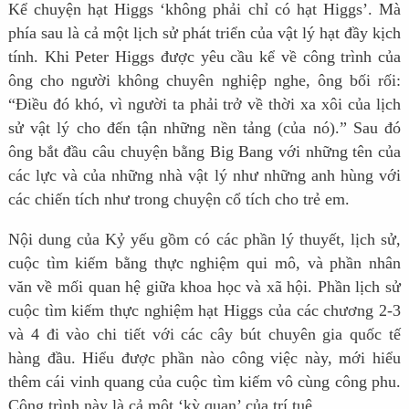
Kể chuyện hạt Higgs ‘không phải chỉ có hạt Higgs’. Mà
phía sau là cả một lịch sử phát triển của vật lý hạt đầy kịch
tính. Khi Peter Higgs được yêu cầu kể về công trình của
ông cho người không chuyên nghiệp nghe, ông bối rối:
“Điều đó khó, vì người ta phải trở về thời xa xôi của lịch
sử vật lý cho đến tận những nền tảng (của nó).” Sau đó
ông bắt đầu câu chuyện bằng Big Bang với những tên của
các lực và của những nhà vật lý như những anh hùng với
các chiến tích như trong chuyện cổ tích cho trẻ em.
Nội dung của Kỷ yếu gồm có các phần lý thuyết, lịch sử,
cuộc tìm kiếm bằng thực nghiệm qui mô, và phần nhân
văn về mối quan hệ giữa khoa học và xã hội. Phần lịch sử
cuộc tìm kiếm thực nghiệm hạt Higgs của các chương 2-3
và 4 đi vào chi tiết với các cây bút chuyên gia quốc tế
hàng đầu. Hiểu được phần nào công việc này, mới hiểu
thêm cái vinh quang của cuộc tìm kiếm vô cùng công phu.
Công trình này là cả một ‘kỳ quan’ của trí tuệ.