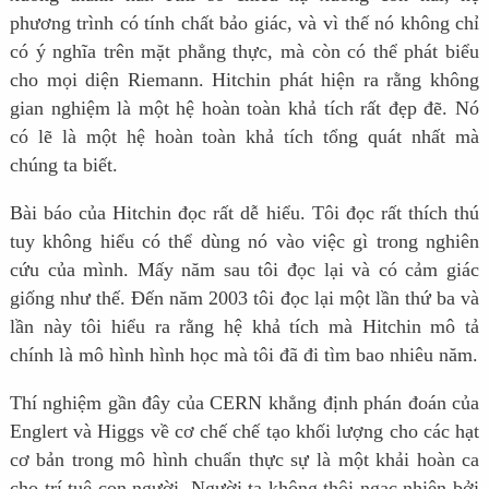
phương trình có tính chất bảo giác, và vì thế nó không chỉ
có ý nghĩa trên mặt phẳng thực, mà còn có thể phát biểu
cho mọi diện Riemann. Hitchin phát hiện ra rằng không
gian nghiệm là một hệ hoàn toàn khả tích rất đẹp đẽ. Nó
có lẽ là một hệ hoàn toàn khả tích tổng quát nhất mà
chúng ta biết.
Bài báo của Hitchin đọc rất dễ hiểu. Tôi đọc rất thích thú
tuy không hiểu có thể dùng nó vào việc gì trong nghiên
cứu của mình. Mấy năm sau tôi đọc lại và có cảm giác
giống như thế. Đến năm 2003 tôi đọc lại một lần thứ ba và
lần này tôi hiểu ra rằng hệ khả tích mà Hitchin mô tả
chính là mô hình hình học mà tôi đã đi tìm bao nhiêu năm.
Thí nghiệm gần đây của CERN khẳng định phán đoán của
Englert và Higgs về cơ chế chế tạo khối lượng cho các hạt
cơ bản trong mô hình chuẩn thực sự là một khải hoàn ca
cho trí tuệ con người. Người ta không thôi ngạc nhiên bởi