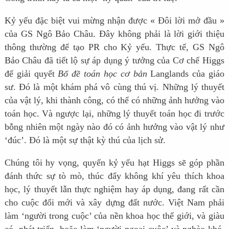
Kỷ yếu đặc biệt vui mừng nhận được « Đôi lời mở đầu »
của GS Ngô Bảo Châu. Đây không phải là lời giới thiệu
thông thường để tạo PR cho Kỷ yếu. Thực tế, GS Ngô
Bảo Châu đã tiết lộ sự áp dụng ý tưởng của Cơ chế Higgs
để giải quyết
Bổ đề toán học cơ bản
Langlands của giáo
sư. Đó là một khám phá vô cùng thú vị. Những lý thuyết
của vật lý, khi thành công, có thể có những ảnh hưởng vào
toán học. Và ngược lại, những lý thuyết toán học đi trước
bỗng nhiên một ngày nào đó có ảnh hưởng vào vật lý như
‘đúc’. Đó là một sự thật kỳ thú của lịch sử.
Chúng tôi hy vọng, quyển kỷ yếu hạt Higgs sẽ góp phần
đánh thức sự tò mò, thúc đẩy không khí yêu thích khoa
học, lý thuyết lẫn thực nghiệm hay áp dụng, đang rất cần
cho cuộc đổi mới và xây dựng đất nước. Việt Nam phải
làm ‘người trong cuộc’ của nền khoa học thế giới, và giàu
có, phát triển, hoặc làm ‘người ngoại cuộc’ và nghèo khó,