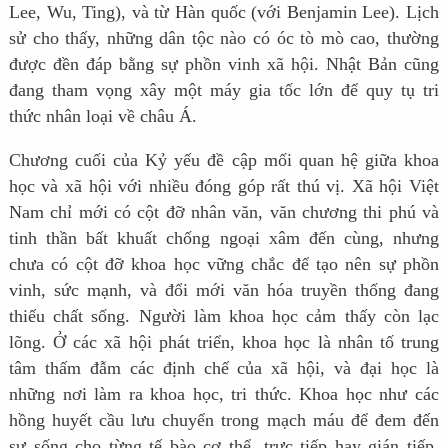
Lee, Wu, Ting), và từ Hàn quốc (với Benjamin Lee). Lịch
sử cho thấy, những dân tộc nào có óc tò mò cao, thường
được đền đáp bằng sự phồn vinh xã hội. Nhật Bản cũng
đang tham vọng xây một máy gia tốc lớn để quy tụ tri
thức nhân loại về châu Á.
Chương cuối của Kỷ yếu đề cập mối quan hệ giữa khoa
học và xã hội với nhiều đóng góp rất thú vị. Xã hội Việt
Nam chỉ mới có cột đỡ nhân văn, văn chương thi phú và
tinh thần bất khuất chống ngoại xâm đến cùng, nhưng
chưa có cột đỡ khoa học vững chắc để tạo nên sự phồn
vinh, sức mạnh, và đổi mới văn hóa truyền thống đang
thiếu chất sống. Người làm khoa học cảm thấy còn lạc
lõng. Ở các xã hội phát triển, khoa học là nhân tố trung
tâm thấm đẫm các định chế của xã hội, và đại học là
những nơi làm ra khoa học, tri thức. Khoa học như các
hồng huyết cầu lưu chuyển trong mạch máu để đem đến
sự sống cho từng tế bào cơ thể, trực tiếp hay gián tiếp,