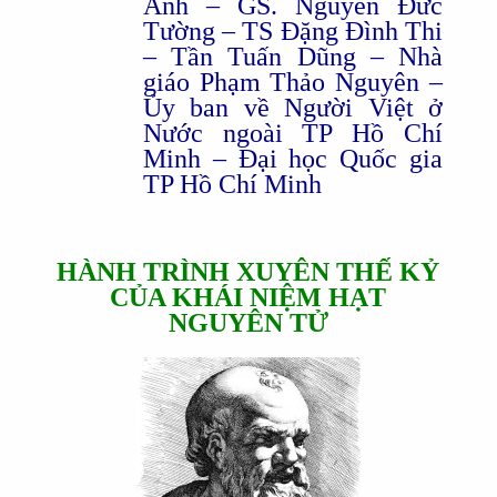
Anh – GS. Nguyễn Đức
Tường – TS Đặng Đình Thi
– Tần Tuấn Dũng – Nhà
giáo Phạm Thảo Nguyên –
Ủy ban về Người Việt ở
Nước ngoài TP Hồ Chí
Minh – Đại học Quốc gia
TP Hồ Chí Minh
HÀNH TRÌNH XUYÊN THẾ KỶ
CỦA KHÁI NIỆM HẠT
NGUYÊN TỬ