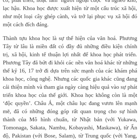
lạc hậu. Khoa học được xuất hiện từ một cấu trúc xã hội,
như một loại cây ghép cành, và trở lại phục vụ xã hội đó
một cách đích đáng.
Thành tựu khoa học là sự thể hiện của văn hoá. Phương
Tây từ lâu là miền đất có đầy đủ những điều kiện chính
trị, xã hội, kinh tế thuận lợi nhất để khoa học phát triển.
Phương Tây đã bứt đi khỏi các nền văn hoá khác từ những
thế kỷ 16, 17 trở đi dựa trên sức mạnh của các khám phá
khoa học, công nghệ. Nhưng các quốc gia khác cũng đang
cải thiện mình và tham gia ngày càng hiệu quả vào sự phát
triển khoa học của thế giới. Khoa học không còn là một
‘độc quyền’. Châu Á, một châu lục đang vươn lên mạnh
mẽ, đã có những đóng góp rất quan trọng cho sự hình
thành của Mô hình chuẩn, từ Nhật bản (với Yukawa,
Tomonaga, Sakata, Nambu, Kobayashi, Maskawa), từ Ấn
độ, Pakistan (với Bose, Salam), từ Trung quốc (với Yang,