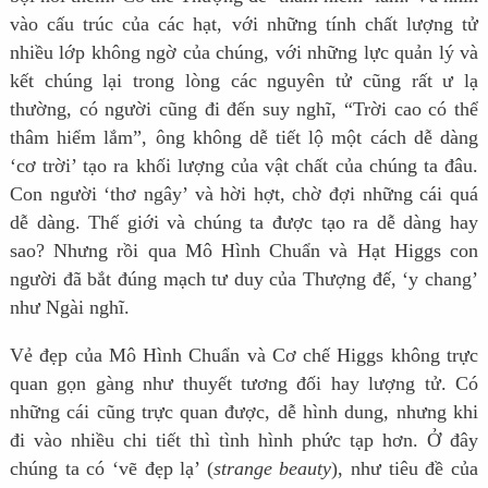
vào cấu trúc của các hạt, với những tính chất lượng tử
nhiều lớp không ngờ của chúng, với những lực quản lý và
kết chúng lại trong lòng các nguyên tử cũng rất ư lạ
thường, có người cũng đi đến suy nghĩ, “Trời cao có thể
thâm hiểm lắm”, ông không dễ tiết lộ một cách dễ dàng
‘cơ trời’ tạo ra khối lượng của vật chất của chúng ta đâu.
Con người ‘thơ ngây’ và hời hợt, chờ đợi những cái quá
dễ dàng. Thế giới và chúng ta được tạo ra dễ dàng hay
sao? Nhưng rồi qua Mô Hình Chuẩn và Hạt Higgs con
người đã bắt đúng mạch tư duy của Thượng đế, ‘y chang’
như Ngài nghĩ.
Vẻ đẹp của Mô Hình Chuẩn và Cơ chế Higgs không trực
quan gọn gàng như thuyết tương đối hay lượng tử. Có
những cái cũng trực quan được, dễ hình dung, nhưng khi
đi vào nhiều chi tiết thì tình hình phức tạp hơn. Ở đây
chúng ta có ‘vẽ đẹp lạ’ (
strange beauty
), như tiêu đề của