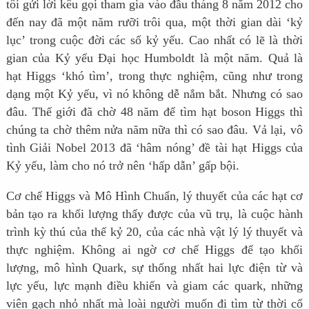
tôi gửi lời kêu gọi tham gia vào đầu tháng 8 năm 2012 cho
đến nay đã một năm rưỡi trôi qua, một thời gian dài ‘kỷ
lục’ trong cuộc đời các số kỷ yếu. Cao nhất có lẽ là thời
gian của Kỷ yếu Đại học Humboldt là một năm. Quả là
hạt Higgs ‘khó tìm’, trong thực nghiệm, cũng như trong
dạng một Kỷ yếu, vì nó không dễ nắm bắt. Nhưng có sao
đâu. Thế giới đã chờ 48 năm để tìm hạt boson Higgs thì
chúng ta chờ thêm nửa năm nữa thì có sao đâu. Vả lại, vô
tình Giải Nobel 2013 đã ‘hâm nóng’ đề tài hạt Higgs của
Kỷ yếu, làm cho nó trở nên ‘hấp dẫn’ gấp bội.
Cơ chế Higgs và Mô Hình Chuẩn, lý thuyết của các hạt cơ
bản tạo ra khối lượng thấy được của vũ trụ, là cuộc hành
trình kỳ thú của thế kỷ 20, của các nhà vật lý lý thuyết và
thực nghiệm. Không ai ngờ cơ chế Higgs để tạo khối
lượng, mô hình Quark, sự thống nhất hai lực điện từ và
lực yếu, lực mạnh điều khiển và giam các quark, những
viên gạch nhỏ nhất mà loài người muốn đi tìm từ thời cổ