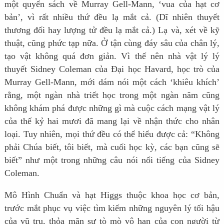
một quyển sách về Murray Gell-Mann, ‘vua của hạt cơ
bản’, vì rất nhiều thứ đều lạ mắt cả. (Dĩ nhiên thuyết
thương đối hay lượng tử đều lạ mắt cả.) Lạ và, xét về kỹ
thuật, cũng phức tạp nữa. Ở tận cùng đáy sâu của chân lý,
tạo vật không quá đơn giản. Vì thế nên nhà vật lý lý
thuyết Sidney Coleman của Đại học Havard, học trò của
Murray Gell-Mann, mới dám nói một cách ‘khiêu khích’
rằng, một ngàn nhà triết học trong một ngàn năm cũng
không khám phá được những gì mà cuộc cách mạng vật lý
của thế kỷ hai mươi đã mang lại về nhận thức cho nhân
loại. Tuy nhiên, mọi thứ đều có thể hiểu được cả: “Không
phải Chúa biết, tôi biết, mà cuối học kỳ, các bạn cũng sẽ
biết” như một trong những câu nói nổi tiếng của Sidney
Coleman.
Mô Hình Chuẩn và hạt Higgs thuộc khoa học cơ bản,
trước mắt phục vụ việc tìm kiếm những nguyên lý tối hậu
của vũ trụ, thỏa mãn sự tò mò vô hạn của con người từ