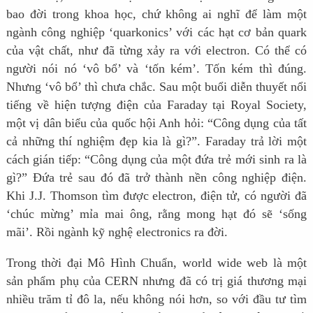
bao đời trong khoa học, chứ không ai nghĩ để làm một
ngành công nghiệp ‘quarkonics’ với các hạt cơ bản quark
của vật chất, như đã từng xảy ra với electron. Có thể có
người nói nó ‘vô bổ’ và ‘tốn kém’. Tốn kém thì đúng.
Nhưng ‘vô bổ’ thì chưa chắc. Sau một buổi diễn thuyết nổi
tiếng về hiện tượng điện của Faraday tại Royal Society,
một vị dân biểu của quốc hội Anh hỏi: “Công dụng của tất
cả những thí nghiệm đẹp kia là gì?”. Faraday trả lời một
cách gián tiếp: “Công dụng của một đứa trẻ mới sinh ra là
gì?” Đứa trẻ sau đó đã trở thành nền công nghiệp điện.
Khi J.J. Thomson tìm được electron, điện tử, có người đã
‘chúc mừng’ mỉa mai ông, rằng mong hạt đó sẽ ‘sống
mãi’. Rồi ngành kỹ nghệ electronics ra đời.
Trong thời đại Mô Hình Chuẩn, world wide web là một
sản phẩm phụ của CERN nhưng đã có trị giá thương mại
nhiều trăm tỉ đô la, nếu không nói hơn, so với đầu tư tìm