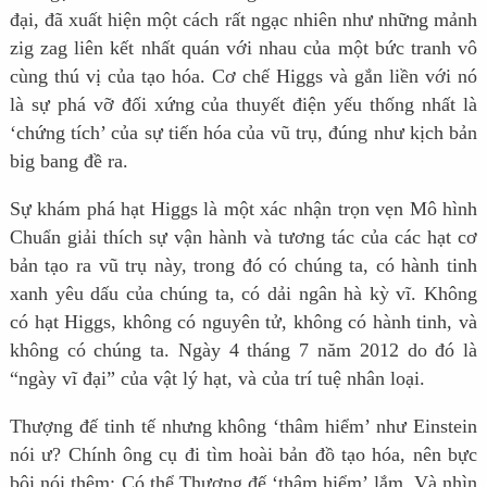
đại, đã xuất hiện một cách rất ngạc nhiên như những mảnh
zig zag liên kết nhất quán với nhau của một bức tranh vô
cùng thú vị của tạo hóa. Cơ chế Higgs và gắn liền với nó
là sự phá vỡ đối xứng của thuyết điện yếu thống nhất là
‘chứng tích’ của sự tiến hóa của vũ trụ, đúng như kịch bản
big bang đề ra.
Sự khám phá hạt Higgs là một xác nhận trọn vẹn Mô hình
Chuẩn giải thích sự vận hành và tương tác của các hạt cơ
bản tạo ra vũ trụ này, trong đó có chúng ta, có hành tinh
xanh yêu dấu của chúng ta, có dải ngân hà kỳ vĩ. Không
có hạt Higgs, không có nguyên tử, không có hành tinh, và
không có chúng ta. Ngày 4 tháng 7 năm 2012 do đó là
“ngày vĩ đại” của vật lý hạt, và của trí tuệ nhân loại.
Thượng đế tinh tế nhưng không ‘thâm hiểm’ như Einstein
nói ư? Chính ông cụ đi tìm hoài bản đồ tạo hóa, nên bực
bội nói thêm: Có thể Thượng đế ‘thâm hiểm’ lắm. Và nhìn