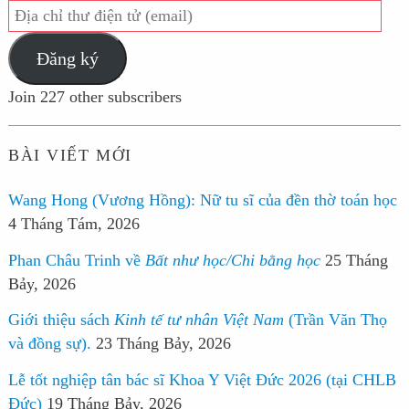
Địa
chỉ
Đăng ký
thư
điện
Join 227 other subscribers
tử
(email)
BÀI VIẾT MỚI
Wang Hong (Vương Hồng): Nữ tu sĩ của đền thờ toán học
4 Tháng Tám, 2026
Phan Châu Trinh về
Bất như học/Chi bằng học
25 Tháng
Bảy, 2026
Giới thiệu sách
Kinh tế tư nhân Việt Nam
(Trần Văn Thọ
và đồng sự).
23 Tháng Bảy, 2026
Lễ tốt nghiệp tân bác sĩ Khoa Y Việt Đức 2026 (tại CHLB
Đức)
19 Tháng Bảy, 2026