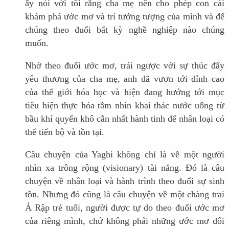
ấy nói với tôi rằng cha mẹ nên cho phép con cái
khám phá ước mơ và trí tưởng tượng của mình và để
chúng theo đuổi bất kỳ nghề nghiệp nào chúng
muốn.
Nhờ theo đuổi ước mơ, trái ngược với sự thúc đẩy
yêu thương của cha mẹ, anh đã vươn tới đỉnh cao
của thế giới hóa học và hiện đang hướng tới mục
tiêu hiện thực hóa tầm nhìn khai thác nước uống từ
bầu khí quyển khô cằn nhất hành tinh để nhân loại có
thể tiến bộ và tồn tại.
Câu chuyện của Yaghi không chỉ là về một người
nhìn xa trông rộng (visionary) tài năng. Đó là câu
chuyện về nhân loại và hành trình theo đuổi sự sinh
tồn. Nhưng đó cũng là câu chuyện về một chàng trai
Ả Rập trẻ tuổi, người được tự do theo đuổi ước mơ
của riêng mình, chứ không phải những ước mơ đôi