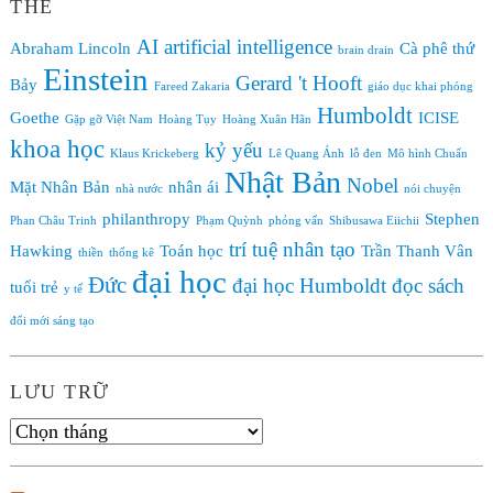
THẺ
AI
artificial intelligence
Abraham Lincoln
Cà phê thứ
brain drain
Einstein
Gerard 't Hooft
Bảy
Fareed Zakaria
giáo dục khai phóng
Humboldt
Goethe
ICISE
Gặp gỡ Việt Nam
Hoàng Tụy
Hoàng Xuân Hãn
khoa học
kỷ yếu
Klaus Krickeberg
Lê Quang Ánh
lỗ đen
Mô hình Chuẩn
Nhật Bản
Nobel
Mặt Nhân Bản
nhân ái
nhà nước
nói chuyện
philanthropy
Stephen
Phan Châu Trinh
Phạm Quỳnh
phỏng vấn
Shibusawa Eiichii
trí tuệ nhân tạo
Hawking
Toán học
Trần Thanh Vân
thiền
thống kê
đại học
Đức
đại học Humboldt
đọc sách
tuổi trẻ
y tế
đổi mới sáng tạo
LƯU TRỮ
Lưu
trữ