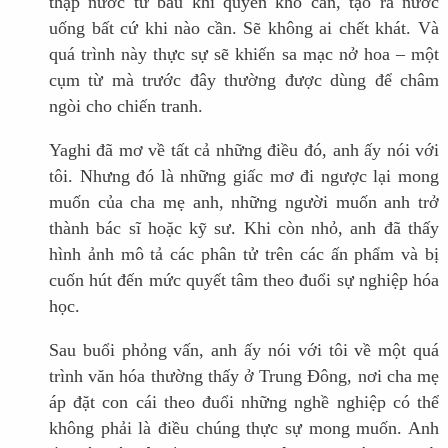
thập nước từ bầu khí quyển khô cằn, tạo ra nước
uống bất cứ khi nào cần. Sẽ không ai chết khát. Và
quá trình này thực sự sẽ khiến sa mạc nở hoa – một
cụm từ mà trước đây thường được dùng để châm
ngòi cho chiến tranh.
Yaghi đã mơ về tất cả những điều đó, anh ấy nói với
tôi. Nhưng đó là những giấc mơ đi ngược lại mong
muốn của cha mẹ anh, những người muốn anh trở
thành bác sĩ hoặc kỹ sư. Khi còn nhỏ, anh đã thấy
hình ảnh mô tả các phân tử trên các ấn phẩm và bị
cuốn hút đến mức quyết tâm theo đuổi sự nghiệp hóa
học.
Sau buổi phỏng vấn, anh ấy nói với tôi về một quá
trình văn hóa thường thấy ở Trung Đông, nơi cha mẹ
áp đặt con cái theo đuổi những nghề nghiệp có thể
không phải là điều chúng thực sự mong muốn. Anh