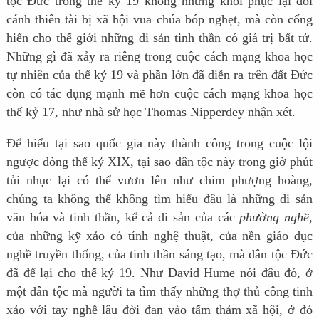
tộc Đức trong thế kỷ 19 không những khôi phục lại đôi
cánh thiên tài bị xã hội vua chúa bóp nghẹt, mà còn cống
hiến cho thế giới những di sản tinh thần có giá trị bất tử.
Những gì đã xảy ra riêng trong cuộc cách mạng khoa học
tự nhiên của thế kỷ 19 và phần lớn đã diễn ra trên đất Đức
còn có tác dụng mạnh mẽ hơn cuộc cách mạng khoa học
thế kỷ 17, như nhà sử học Thomas Nipperdey nhận xét.
Để hiểu tại sao quốc gia này thành công trong cuộc lội
ngược dòng thế kỷ XIX, tại sao dân tộc này trong giờ phút
tủi nhục lại có thể vươn lên như chim phượng hoàng,
chúng ta không thể không tìm hiểu đâu là những di sản
văn hóa và tinh thần, kể cả di sản của các
phường nghề
,
của những kỹ xảo có tính nghệ thuật, của nền giáo dục
nghề truyền thống, của tinh thần sáng tạo, mà dân tộc Đức
đã để lại cho thế kỷ 19. Như David Hume nói đâu đó, ở
một dân tộc mà người ta tìm thấy những thợ thủ công tinh
xảo với tay nghề lâu đời đan vào tấm thảm xã hội, ở đó