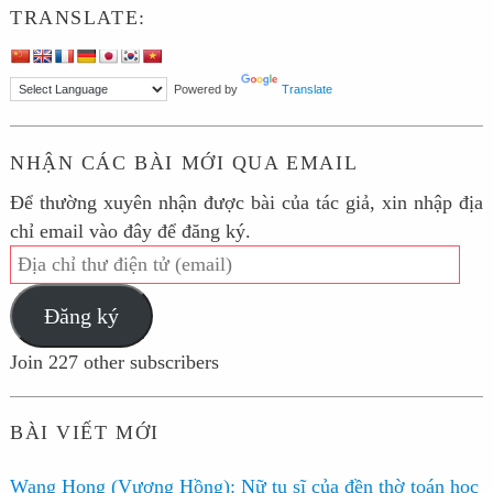
TRANSLATE:
Powered by
Translate
NHẬN CÁC BÀI MỚI QUA EMAIL
Để thường xuyên nhận được bài của tác giả, xin nhập địa
chỉ email vào đây để đăng ký.
Địa
chỉ
Đăng ký
thư
điện
Join 227 other subscribers
tử
(email)
BÀI VIẾT MỚI
Wang Hong (Vương Hồng): Nữ tu sĩ của đền thờ toán học