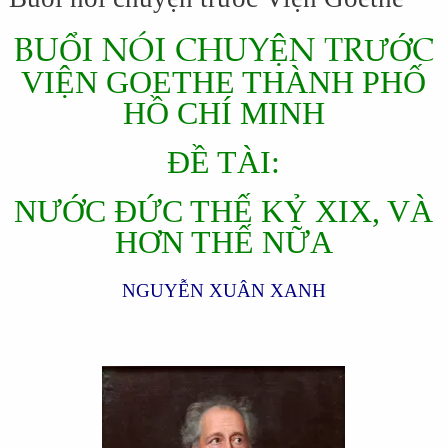
BUỔI NÓI CHUYỆN TRƯỚC
VIỆN GOETHE THÀNH PHỐ
HỒ CHÍ MINH
ĐỀ TÀI:
NƯỚC ĐỨC THẾ KỶ XIX, VÀ
HƠN THẾ NỮA
NGUYỄN XUÂN XANH