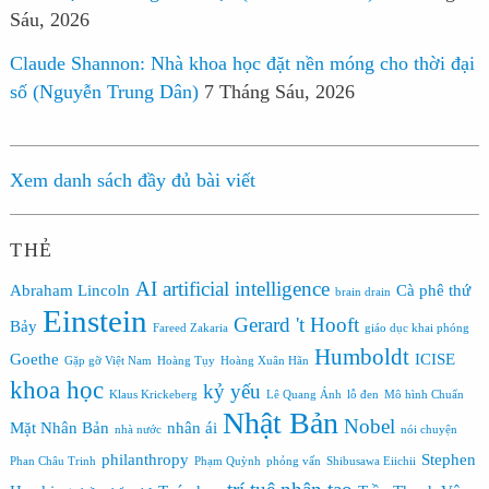
Sáu, 2026
Claude Shannon: Nhà khoa học đặt nền móng cho thời đại
số (Nguyễn Trung Dân)
7 Tháng Sáu, 2026
Xem danh sách đầy đủ bài viết
THẺ
AI
artificial intelligence
Abraham Lincoln
Cà phê thứ
brain drain
Einstein
Gerard 't Hooft
Bảy
Fareed Zakaria
giáo dục khai phóng
Humboldt
Goethe
ICISE
Gặp gỡ Việt Nam
Hoàng Tụy
Hoàng Xuân Hãn
khoa học
kỷ yếu
Klaus Krickeberg
Lê Quang Ánh
lỗ đen
Mô hình Chuẩn
Nhật Bản
Nobel
Mặt Nhân Bản
nhân ái
nhà nước
nói chuyện
philanthropy
Stephen
Phan Châu Trinh
Phạm Quỳnh
phỏng vấn
Shibusawa Eiichii