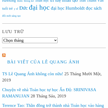
trí tuệ nhân tạo
Hawking
Toán học
Trần Thanh Vân
thiền
thống kê
đại học
Đức
đại học Humboldt
đọc sách
tuổi trẻ
y tế
đổi mới sáng tạo
LƯU TRỮ
Lưu
trữ
BÀI VIẾT CỦA LÊ QUANG ÁNH
TS Lê Quang Ánh không còn nữa!
25 Tháng Mười Một,
2019
Chuyện về nhà Toán học tự học Ấn Độ: SRINIVASA
RAMANUJAN
28 Tháng Sáu, 2019
Terence Tao: Thần đồng trở thành nhà Toán học vào hàng