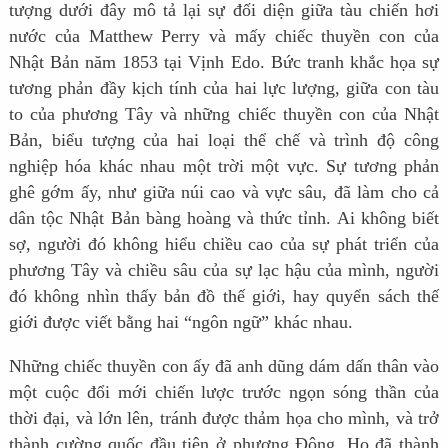
tượng dưới đây mô tả lại sự đối diện giữa tàu chiến hơi
nước của
Matthew Perry
và mấy chiếc thuyền con của
Nhật Bản năm 1853 tại Vịnh Edo. Bức tranh khắc họa sự
tương phản đầy kịch tính của hai lực lượng, giữa con tàu
to của phương Tây và những chiếc thuyền con của Nhật
Bản, biểu tượng của hai loại thể chế và trình độ công
nghiệp hóa khác nhau một trời một vực. Sự tương phản
ghê gớm ấy, như giữa núi cao và vực sâu, đã làm cho cả
dân tộc Nhật Bản bàng hoàng và thức tỉnh. Ai không biết
sợ, người đó không hiểu chiều cao của sự phát triển của
phương Tây và chiều sâu của sự lạc hậu của mình, người
đó không nhìn thấy bản đồ thế giới, hay quyển sách thế
giới được viết bằng hai “ngôn ngữ” khác nhau.
Những chiếc thuyền con ấy đã anh dũng dám dấn thân vào
một cuộc đổi mới chiến lược trước ngọn sóng thần của
thời đại, và lớn lên, tránh được thảm họa cho mình, và trở
thành cường quốc đầu tiên ở phương Đông. Họ đã thành