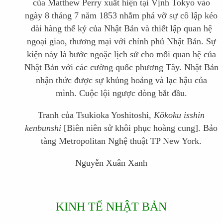
của Matthew Perry xuất hiện tại Vịnh Tokyo vào
ngày 8 tháng 7 năm 1853 nhằm phá vỡ sự cô lập kéo
dài hàng thế kỷ của Nhật Bản và
thiết lập quan hệ
ngoại giao, thương mại với chính phủ Nhật Bản.
Sự
kiện này là bước ngoặc lịch sử cho mối quan hệ của
Nhật Bản với các cường quốc phương Tây. Nhật Bản
nhận thức được sự khủng hoảng và lạc hậu của
mình. Cuộc lội ngược dòng bắt đầu.
Tranh của Tsukioka Yoshitoshi,
Kōkoku isshin
kenbunshi
[Biên niên sử khôi phục hoàng cung].
B
ảo
tàng Metropolitan
N
ghệ thuật TP New York.
Nguyễn Xuân Xanh
KINH TẾ NHẬT BẢN