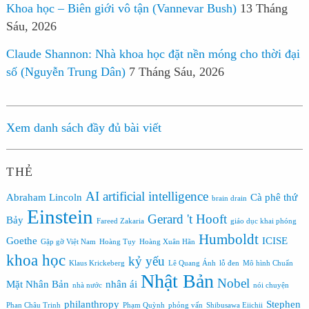
Khoa học – Biên giới vô tận (Vannevar Bush)
13 Tháng
Sáu, 2026
Claude Shannon: Nhà khoa học đặt nền móng cho thời đại
số (Nguyễn Trung Dân)
7 Tháng Sáu, 2026
Xem danh sách đầy đủ bài viết
THẺ
AI
artificial intelligence
Abraham Lincoln
Cà phê thứ
brain drain
Einstein
Gerard 't Hooft
Bảy
Fareed Zakaria
giáo dục khai phóng
Humboldt
Goethe
ICISE
Gặp gỡ Việt Nam
Hoàng Tụy
Hoàng Xuân Hãn
khoa học
kỷ yếu
Klaus Krickeberg
Lê Quang Ánh
lỗ đen
Mô hình Chuẩn
Nhật Bản
Nobel
Mặt Nhân Bản
nhân ái
nhà nước
nói chuyện
philanthropy
Stephen
Phan Châu Trinh
Phạm Quỳnh
phỏng vấn
Shibusawa Eiichii