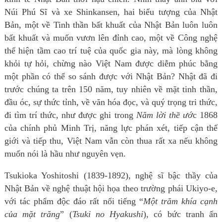
Núi Phú Sĩ và xe Shinkansen, hai biểu tượng của Nhật
Bản, một về Tinh thần bất khuất của Nhật Bản luôn luôn
bất khuất và muốn vươn lên đỉnh cao, một về Công nghệ
thể hiện tầm cao trí tuệ của quốc gia này, mà lòng không
khỏi tự hỏi, chừng nào Việt Nam được diễm phúc bằng
một phần có thể so sánh được với Nhật Bản? Nhật đã đi
trước chúng ta trên 150 năm, tuy nhiên về mặt tinh thần,
đầu óc, sự thức tỉnh, về văn hóa đọc, và quý trọng tri thức,
đi tìm trí thức, như được ghi trong
Năm lời thề ướ
c 1868
của chính phủ Minh Trị, năng lực phán xét, tiếp cận thế
giới và tiếp thu, Việt Nam vẫn còn thua rất xa nếu không
muốn nói là hầu như nguyên vẹn.
Tsukioka Yoshitoshi (
1839-1892
), nghệ sĩ bậc thầy của
Nhật Bản về nghệ thuật hội họa theo trường phái Ukiyo-e,
với tác phẩm độc đáo rất nổi tiếng “
Một trăm khía cạnh
của mặt trăng
” (
Tsuki no Hyakushi
), có bức tranh ấn