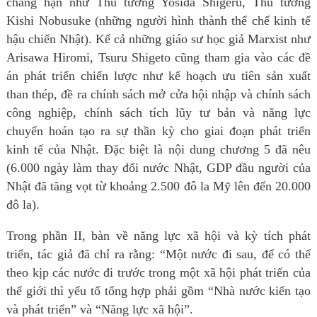
chẳng hạn như Thủ tướng Yosida Shigeru, Thủ tướng
Kishi Nobusuke (những người hình thành thể chế kinh tế
hậu chiến Nhật). Kể cả những giáo sư học giả Marxist như
Arisawa Hiromi, Tsuru Shigeto cũng tham gia vào các đề
án phát triển chiến lược như kế hoạch ưu tiên sản xuất
than thép, đề ra chính sách mở cửa hội nhập và chính sách
công nghiệp, chính sách tích lũy tư bản và năng lực
chuyển hoán tạo ra sự thần kỳ cho giai đoạn phát triển
kinh tế của Nhật. Đặc biệt là nội dung chương 5 đã nêu
(6.000 ngày làm thay đổi nước Nhật, GDP đầu người của
Nhật đã tăng vọt từ khoảng 2.500 đô la Mỹ lên đến 20.000
đô la).
Trong phần II, bàn về năng lực xã hội và kỳ tích phát
triển, tác giả đã chỉ ra rằng: “Một nước đi sau, để có thể
theo kịp các nước đi trước trong một xã hội phát triển của
thế giới thì yếu tố tổng hợp phải gồm “Nhà nước kiến tạo
và phát triển” và “Năng lực xã hội”.