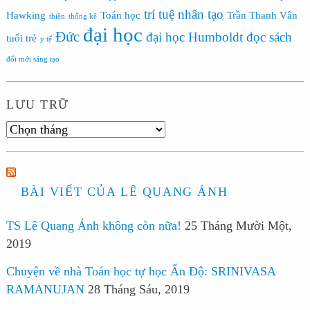
trí tuệ nhân tạo
Hawking
Toán học
Trần Thanh Vân
thiền
thống kê
đại học
Đức
đại học Humboldt
đọc sách
tuổi trẻ
y tế
đổi mới sáng tạo
LƯU TRỮ
Lưu
trữ
BÀI VIẾT CỦA LÊ QUANG ÁNH
TS Lê Quang Ánh không còn nữa!
25 Tháng Mười Một,
2019
Chuyện về nhà Toán học tự học Ấn Độ: SRINIVASA
RAMANUJAN
28 Tháng Sáu, 2019