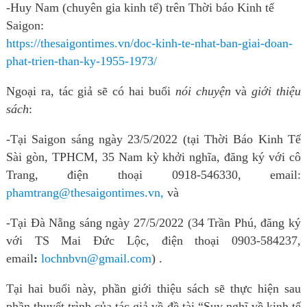
-Huy Nam (chuyên gia kinh tế) trên Thời báo Kinh tế
Saigon:
https://thesaigontimes.vn/doc-kinh-te-nhat-ban-giai-doan-
phat-trien-than-ky-1955-1973/
Ngoại ra, tác giả sẽ có hai buổi
nói chuyện
và
giới thiệu
sách
:
-Tại Saigon sáng ngày 23/5/2022 (
tại Thời Báo Kinh Tế
Sài gòn, TPHCM, 35 Nam kỳ khởi nghĩa, đăng ký với cô
Trang, điện thoại 0918-546330, email:
phamtrang@thesaigontimes.vn
,
và
-Tại Đà Nẵng sáng ngày 27/5/2022
(34 Trần Phú,
đăng ký
với TS Mai Đức Lộc, điện thoại 0903-584237,
email
:
lochnbvn@gmail.com
)
.
Tại hai buổi này, phần giới thiệu sách sẽ thực hiện sau
phần thuyết trình của tác giả về đề tài “Suy nghĩ về kinh tế