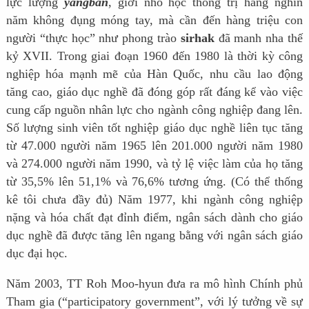
lực lượng
yangban
, giới nho học thống trị hàng nghìn
năm không đụng móng tay, mà cần đến hàng triệu con
người “thực học” như phong trào
sirhak
đã manh nha thế
kỷ XVII. Trong giai đoạn 1960 đến 1980 là thời kỳ công
nghiệp hóa mạnh mẽ của Hàn Quốc, nhu cầu lao động
tăng cao, giáo dục nghề đã đóng góp rất đáng kể vào việc
cung cấp nguồn nhân lực cho ngành công nghiệp đang lên.
Số lượng sinh viên tốt nghiệp giáo dục nghề liên tục tăng
từ 47.000 người năm 1965 lên 201.000 người năm 1980
và 274.000 người năm 1990, và tỷ lệ việc làm của họ tăng
từ 35,5% lên 51,1% và 76,6% tương ứng. (Có thể thống
kê tôi chưa đầy đủ) Năm 1977, khi ngành công nghiệp
nặng và hóa chất đạt đỉnh điểm, ngân sách dành cho giáo
dục nghề đã được tăng lên ngang bằng với ngân sách giáo
dục đại học.
Năm 2003, TT Roh Moo-hyun đưa ra mô hình Chính phủ
Tham gia (“participatory government”, với lý tưởng về sự