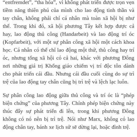
“entfremdet”, “tha hóa”, vì không phát triển được trọn vẹn
tiềm năng thiên phú của mình cho lao động tinh thần và
tay chân, không phải chỉ cá nhân mà toàn xã hội bị như
thế. Trong khi đó, xã hội phương Tây kết hợp được cả
hay, lao động thủ công (Handarbeit) và lao động trí óc
(Kopfarbeit), với một sự phân công xã hội một cách khoa
học. Cá nhân có thể chỉ lao động một thứ, thủ công hay trí
óc, nhưng tổng xã hội có cả hai, khác với phương Đông
nơi những giá trị Khổng giáo chiếm vị trí độc tôn dành
cho phát triển cái đầu. Nhưng cái đầu cuối cùng do sự trì
trệ của lao động tay chân cũng bị trì trệ và lệch lạc luôn.
Sự phân công lao động giữa thủ công và trí óc là “phép
biện chứng” của phương Tây. Chính phép biện chứng này
thúc đẩy sự phát triển đi lên, trong khi phương Đông
không có nó nên bị trì trệ. Nói như Marx, không có lao
động chân tay, bánh xe lịch sử sẽ dừng lại, hoặc đình trệ.