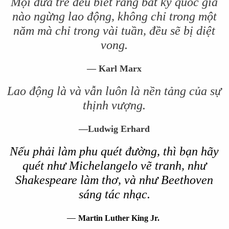
Mọi đứa trẻ đều biết rằng bất kỳ quốc gia
nào ngừng lao động, không chỉ trong một
năm mà chỉ trong vài tuần, đều sẽ bị diệt
vong.
—
Karl Marx
Lao động là và vẫn luôn là nền tảng của sự
thịnh vượng.
—
Ludwig Erhard
Nếu phải làm phu quét đường, thì bạn hãy
quét như Michelangelo vẽ tranh, như
Shakespeare làm thơ, và như Beethoven
sáng tác nhạc.
—
Martin Luther King Jr.