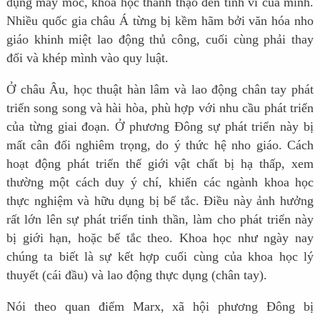
dụng máy móc, khoa học thành thạo đến tinh vi của mình.
Nhiều quốc gia châu Á từng bị kềm hãm bởi văn hóa nho
giáo khinh miệt lao động thủ công, cuối cùng phải thay
đổi và khép mình vào quy luật.
Ở châu Âu, học thuật hàn lâm và lao động chân tay phát
triển song song và hài hòa, phù hợp với nhu cầu phát triển
của từng giai đoạn. Ở phương Đông sự phát triển này bị
mất cân đối nghiêm trọng, do ý thức hệ nho giáo. Cách
hoạt động phát triển thế giới vật chất bị hạ thấp, xem
thường một cách duy ý chí, khiến các ngành khoa học
thực nghiệm và hữu dụng bị bế tắc. Điều này ảnh hưởng
rất lớn lên sự phát triển tinh thần, làm cho phát triển này
bị giới hạn, hoặc bế tắc theo. Khoa học như ngày nay
chúng ta biết là sự kết hợp cuối cùng của khoa học lý
thuyết (cái đầu) và lao động thực dụng (chân tay).
Nói theo quan điểm Marx, xã hội phương Đông bị