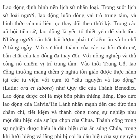
Lao động định hình nên lịch sử nhân loại. Trong suốt lịch
sử loài người, lao động luôn đóng vai trò trung tâm, và
hình thức của nó liên tục thay đổi theo thời kỳ. Trong các
xã hội tiền sử, lao động là yếu tố thiết yếu để sinh tồn.
Những người săn bắt hái lượm phải tự kiếm ăn và lo chỗ
ở hàng ngày. Với sự hình thành của các xã hội định cư,
bản chất của lao động đã thay đổi. Với nông nghiệp và thủ
công nó chiếm vị trí trung tâm. Vào thời Trung Cổ, lao
động thường mang thêm ý nghĩa tôn giáo được thực hành
tại các tu viện với cụm từ “cầu nguyện và lao động”
(Latin:
ora et labora
) như Quy tắc của Thánh Benedict.
Lao động được coi là một bổn phận thiêng liêng. Đạo đức
lao động của Calvin/Tin Lành nhấn mạnh đến các đức tính
chăm chỉ, tiết kiệm và thành công trong sự nghiệp như
một dấu hiệu của sự lựa chọn của Chúa. Thành công trong
sự nghiệp được hiểu là dấu hiệu của ân sủng Chúa, trong
khi lười biếng và lãng phí bị coi là dấu hiệu của sự nguyền