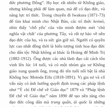
đức phương Đông”. Họ học rất nhiều từ Khổng giáo,
nhưng không phải để làm quan, mà để có đạo đức, và
năng lực trí thức. Trong chuyến đi Iwakura (1871-73)
để tìm khai minh cho Nhật Bản, các trí thức
keimō,
nhìn thấy ‘chỗ yếu’ của văn minh đượm mét ‘chủ
nghĩa vật chất’ của phương Tây, và rất tự hào về nền
đạo đức của họ, và ra sức gìn giữ nó. Người có quyền
lực cao nhất đồng thời là biểu tượng tinh hoa đạo đức
cho dân tộc Nhật không ai khác là Hoàng đế Minh Trị
(1882-1912). Ông được các nhà lãnh đạo cải cách tôn
vinh lên lúc 14 tuổi, và có một nhóm gia sư Khổng
giáo xung quanh ông, trong đó tên tuổi nổi bật là nhà
Khổng học Motoda Eifu (1818-1891). Vị gia sư và cố
vấn này có ảnh hưởng quyết định trong các pháp lệnh
như “Ý chí Đế chế về Giáo dục” 1879 và “Pháp lệnh
Đế chế về Giáo dục” năm 1890 để tạo nền tảng cho
đạo đức công dân mà
trung quân, ái quốc
là những