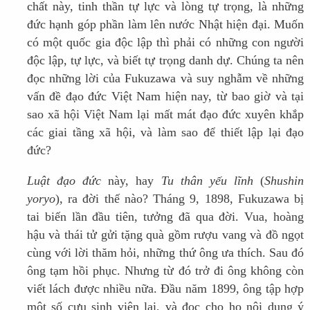
chất này, tinh thần tự lực và lòng tự trọng, là những
đức hạnh góp phần làm lên nước Nhật hiện đại. Muốn
có một quốc gia độc lập thì phải có những con người
độc lập, tự lực, và biết tự trọng danh dự. Chúng ta nên
đọc những lời của Fukuzawa và suy nghẫm về những
vấn đề đạo đức Việt Nam hiện nay, từ bao giờ và tại
sao xã hội Việt Nam lại mất mát đạo đức xuyên khắp
các giai tầng xã hội, và làm sao để thiết lập lại đạo
đức?
Luật đạo đức
này, hay
Tu thân yếu lĩnh
(
Shushin
yoryo
), ra đời thế nào? Tháng 9, 1898, Fukuzawa bị
tai biến lần đầu tiên, tưởng đã qua đời. Vua, hoàng
hậu và thái tử gửi tặng quà gồm rượu vang và đồ ngọt
cùng với lời thăm hỏi, những thứ ông ưa thích. Sau đó
ông tạm hồi phục. Nhưng từ đó trở đi ông không còn
viết lách được nhiều nữa. Đầu năm 1899, ông tập hợp
một số cựu sinh viên lại, và đọc cho họ nội dung ý