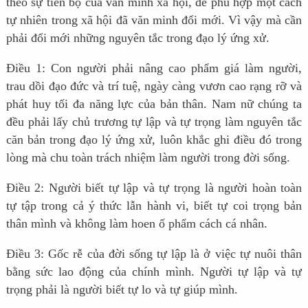
theo sự tiến bộ của văn minh xã hội, để phù hợp một cách
tự nhiên trong xã hội đã văn minh đổi mới. Vì vậy mà cần
phải đổi mới những nguyên tắc trong đạo lý ứng xử.
Điều 1: Con người phải nâng cao phẩm giá làm người,
trau dồi đạo đức và trí tuệ, ngày càng vươn cao rạng rỡ và
phát huy tối đa năng lực của bản thân. Nam nữ chúng ta
đều phải lấy chủ trương tự lập và tự trọng làm nguyên tắc
căn bản trong đạo lý ứng xử, luôn khắc ghi điều đó trong
lòng mà chu toàn trách nhiệm làm người trong đời sống.
Điều 2: Người biết tự lập và tự trọng là người hoàn toàn
tự tập trong cả ý thức lẫn hành vi, biết tự coi trọng bản
thân mình và không làm hoen ố phẩm cách cá nhân.
Điều 3: Gốc rễ của đời sống tự lập là ở việc tự nuôi thân
bằng sức lao động của chính mình. Người tự lập và tự
trọng phải là người biết tự lo và tự giúp mình.