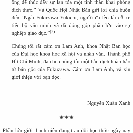
ông để thúc đẩy sự lan tỏa một tinh thần khai phóng
đích thực.” Và Quốc Hội Nhật Bản gửi lời chia buồn
đến “Ngài Fukuzawa Yukichi, người đã lèo lái cỗ xe
tiến bộ văn minh và đã đóng góp phần lớn vào sự
(2)
nghiệp giáo dục.”
Chúng tôi rất cám ơn Lam Anh, khoa Nhật Bản học
của Đại học khoa học xã hội và nhân văn, Thành phố
Hồ Chí Minh, đã cho chúng tôi một bản dịch hoàn hảo
từ bản gốc của Fukuzawa. Cám ơn Lam Anh, và xin
giới thiệu với bạn đọc.
Nguyễn Xuân Xanh
✬
✬
✬
Phần lớn giới thanh niên đang trau dồi học thức ngày nay