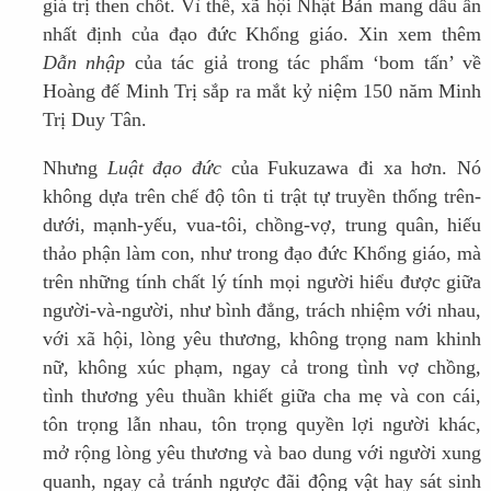
giá trị then chốt. Vì thế, xã hội Nhật Bản mang dấu ấn
nhất định của đạo đức Khổng giáo. Xin xem thêm
Dẫn nhập
của tác giả trong tác phẩm ‘bom tấn’ về
Hoàng đế Minh Trị sắp ra mắt kỷ niệm 150 năm Minh
Trị Duy Tân.
Nhưng
Luật đạo đức
của Fukuzawa đi xa hơn. Nó
không dựa trên chế độ tôn ti trật tự truyền thống trên-
dưới, mạnh-yếu, vua-tôi, chồng-vợ, trung quân, hiếu
thảo phận làm con, như trong đạo đức Khổng giáo, mà
trên những tính chất lý tính mọi người hiểu được giữa
người-và-người, như bình đẳng, trách nhiệm với nhau,
với xã hội, lòng yêu thương, không trọng nam khinh
nữ, không xúc phạm, ngay cả trong tình vợ chồng,
tình thương yêu thuần khiết giữa cha mẹ và con cái,
tôn trọng lẫn nhau, tôn trọng quyền lợi người khác,
mở rộng lòng yêu thương và bao dung với người xung
quanh, ngay cả tránh ngược đãi động vật hay sát sinh