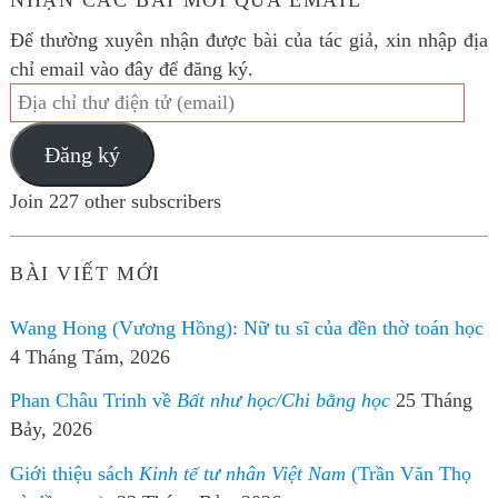
NHẬN CÁC BÀI MỚI QUA EMAIL
Để thường xuyên nhận được bài của tác giả, xin nhập địa
chỉ email vào đây để đăng ký.
Địa
chỉ
Đăng ký
thư
điện
Join 227 other subscribers
tử
(email)
BÀI VIẾT MỚI
Wang Hong (Vương Hồng): Nữ tu sĩ của đền thờ toán học
4 Tháng Tám, 2026
Phan Châu Trinh về
Bất như học/Chi bằng học
25 Tháng
Bảy, 2026
Giới thiệu sách
Kinh tế tư nhân Việt Nam
(Trần Văn Thọ