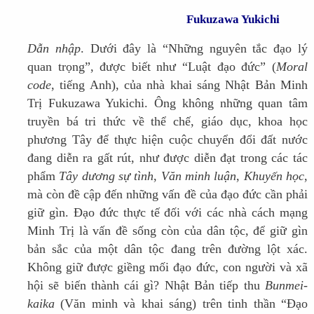
Fukuzawa Yukichi
Dẫn nhập
. Dưới đây là “Những nguyên tắc đạo lý
quan trọng”, được biết như “Luật đạo đức” (
Moral
code
, tiếng Anh), của nhà khai sáng Nhật Bản Minh
Trị Fukuzawa Yukichi. Ông không những quan tâm
truyền bá tri thức về thể chế, giáo dục, khoa học
phương Tây để thực hiện cuộc chuyển đổi đất nước
đang diễn ra gất rút, như được diễn đạt trong các tác
phẩm
Tây dương sự tình
,
Văn minh luận
,
Khuyến học
,
mà còn đề cập đến những vấn đề của đạo đức cần phải
giữ gìn. Đạo đức thực tế đối với các nhà cách mạng
Minh Trị là vấn đề sống còn của dân tộc, để giữ gìn
bản sắc của một dân tộc đang trên đường lột xác.
Không giữ được giềng mối đạo đức, con người và xã
hội sẽ biến thành cái gì? Nhật Bản tiếp thu
Bunmei-
kaika
(Văn minh và khai sáng) trên tinh thần “Đạo