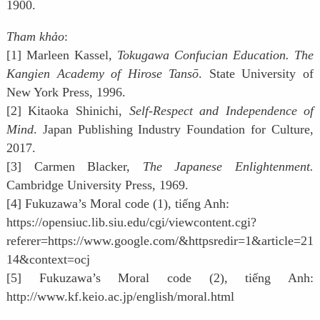
1900.
Tham khảo
:
[1] Marleen Kassel,
Tokugawa Confucian Education. The
Kangien Academy of Hirose Tansō
. State University of
New York Press, 1996.
[2] Kitaoka Shinichi,
Self-Respect and Independence of
Mind
. Japan Publishing Industry Foundation for Culture,
2017.
[3] Carmen Blacker,
The Japanese Enlightenment.
Cambridge University Press, 1969.
[4] Fukuzawa’s Moral code (1), tiếng Anh:
https://opensiuc.lib.siu.edu/cgi/viewcontent.cgi?
referer=https://www.google.com/&httpsredir=1&article=21
14&context=ocj
[5] Fukuzawa’s Moral code (2), tiếng Anh:
http://www.kf.keio.ac.jp/english/moral.html