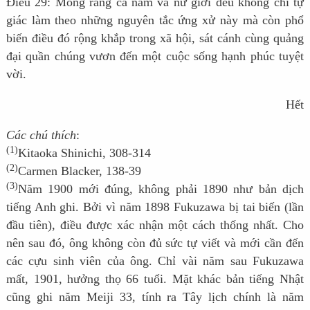
Điều 29: Mong rằng cả nam và nữ giới đều không chỉ tự
giác làm theo những nguyên tắc ứng xử này mà còn phổ
biến điều đó rộng khắp trong xã hội, sát cánh cùng quảng
đại quần chúng vươn đến một cuộc sống hạnh phúc tuyệt
vời.
Hết
Các chú thích
:
(1)
Kitaoka Shinichi, 308-314
(2)
Carmen Blacker, 138-39
(3)
Năm 1900 mới đúng, không phải 1890 như bản dịch
tiếng Anh ghi. Bởi vì năm 1898 Fukuzawa bị tai biến (lần
đầu tiên), điều được xác nhận một cách thống nhất. Cho
nên sau đó, ông không còn đủ sức tự viết và mới cần đến
các cựu sinh viên của ông. Chỉ vài năm sau Fukuzawa
mất, 1901, hưởng thọ 66 tuổi. Mặt khác bản tiếng Nhật
cũng ghi năm Meiji 33, tính ra Tây lịch chính là năm