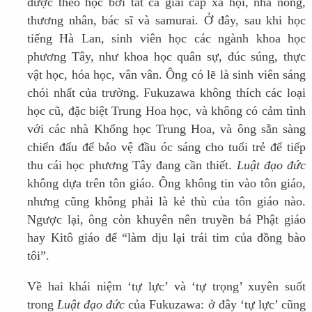
được theo học bởi tất cả giai cấp xã hội, nhà nông,
thương nhân, bác sĩ và samurai. Ở đây, sau khi học
tiếng Hà Lan, sinh viên học các ngành khoa học
phương Tây, như khoa học quân sự, đúc súng, thực
vật học, hóa học, vân vân. Ông có lẽ là sinh viên sáng
chói nhất của trường. Fukuzawa không thích các loại
học cũ, đặc biệt Trung Hoa học, và không có cảm tình
với các nhà Khổng học Trung Hoa, và ông sẵn sàng
chiến đấu để bảo vệ đầu óc sáng cho tuổi trẻ để tiếp
thu cái học phương Tây đang cần thiết.
Luật đạo đức
không dựa trên tôn giáo. Ông không tin vào tôn giáo,
nhưng cũng không phải là kẻ thù của tôn giáo nào.
Ngược lại, ông còn khuyên nên truyền bá Phật giáo
hay Kitô giáo để “làm dịu lại trái tim của đồng bào
tôi”.
Về hai khái niệm ‘tự lực’ và ‘tự trọng’ xuyên suốt
trong
Luật đạo đức
của Fukuzawa: ở đây ‘tự lực’ cũng