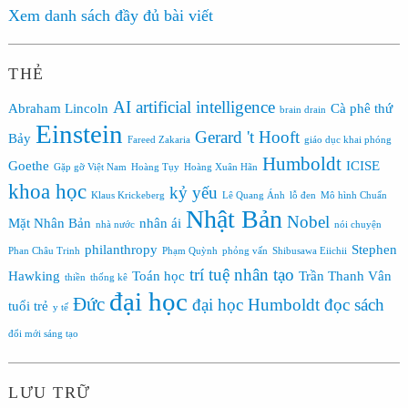
Xem danh sách đầy đủ bài viết
THẺ
AI
artificial intelligence
Abraham Lincoln
Cà phê thứ
brain drain
Einstein
Gerard 't Hooft
Bảy
Fareed Zakaria
giáo dục khai phóng
Humboldt
Goethe
ICISE
Gặp gỡ Việt Nam
Hoàng Tụy
Hoàng Xuân Hãn
khoa học
kỷ yếu
Klaus Krickeberg
Lê Quang Ánh
lỗ đen
Mô hình Chuẩn
Nhật Bản
Nobel
Mặt Nhân Bản
nhân ái
nhà nước
nói chuyện
philanthropy
Stephen
Phan Châu Trinh
Phạm Quỳnh
phỏng vấn
Shibusawa Eiichii
trí tuệ nhân tạo
Hawking
Toán học
Trần Thanh Vân
thiền
thống kê
đại học
Đức
đại học Humboldt
đọc sách
tuổi trẻ
y tế
đổi mới sáng tạo
LƯU TRỮ