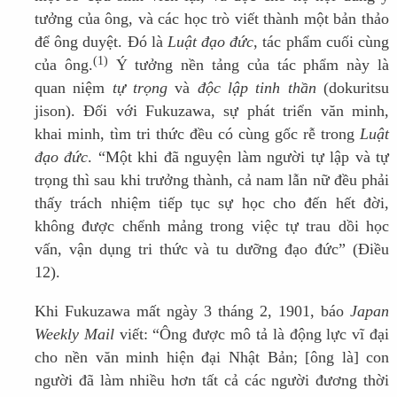
tưởng của ông, và các học trò viết thành một bản thảo
để ông duyệt. Đó là
Luật đạo đức
, tác phẩm cuối cùng
(1)
của ông.
Ý tưởng nền tảng của tác phẩm này là
quan niệm
tự trọng
và
độc lập tinh thần
(dokuritsu
jison). Đối với Fukuzawa, sự phát triển văn minh,
khai minh, tìm tri thức đều có cùng gốc rễ trong
Luật
đạo đức
. “Một khi đã nguyện làm người tự lập và tự
trọng thì sau khi trưởng thành, cả nam lẫn nữ đều phải
thấy trách nhiệm tiếp tục sự học cho đến hết đời,
không được chểnh mảng trong việc tự trau dồi học
vấn, vận dụng tri thức và tu dưỡng đạo đức” (Điều
12).
Khi Fukuzawa mất ngày 3 tháng 2, 1901, báo
Japan
Weekly Mail
viết: “Ông được mô tả là động lực vĩ đại
cho nền văn minh hiện đại Nhật Bản; [ông là] con
người đã làm nhiều hơn tất cả các người đương thời