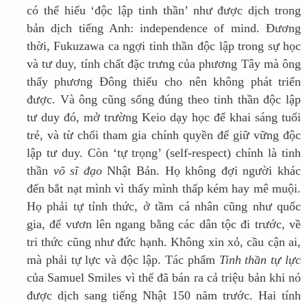
có thể hiểu ‘độc lập tinh thần’ như được dịch trong
bản dịch tiếng Anh: independence of mind. Đương
thời, Fukuzawa ca ngợi tinh thần độc lập trong sự học
và tư duy, tính chất đặc trưng của phương Tây mà ông
thấy phương Đông thiếu cho nên không phát triển
được. Và ông cũng sống đúng theo tinh thần độc lập
tư duy đó, mở trường Keio dạy học để khai sáng tuổi
trẻ, và từ chối tham gia chính quyền để giữ vững độc
lập tư duy. Còn ‘tự trọng’ (self-respect) chính là tinh
thần
võ sĩ đạo
Nhật Bản. Họ không đợi người khác
đến bắt nạt mình vì thấy mình thấp kém hay mê muội.
Họ phải tự tỉnh thức, ở tầm cá nhân cũng như quốc
gia, để vươn lên ngang bằng các dân tộc đi trước, về
tri thức cũng như đức hạnh. Không xin xỏ, cầu cận ai,
mà phải tự lực và độc lập. Tác phẩm
Tinh thần tự lực
của Samuel Smiles vì thế đã bán ra cả triệu bản khi nó
được dịch sang tiếng Nhật 150 năm trước. Hai tính