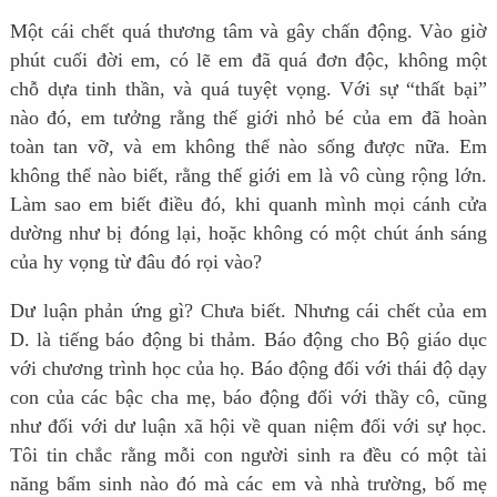
Một cái chết quá thương tâm và gây chấn động. Vào giờ
phút cuối đời em, có lẽ em đã quá đơn độc, không một
chỗ dựa tinh thần, và quá tuyệt vọng. Với sự “thất bại”
nào đó, em tưởng rằng thế giới nhỏ bé của em đã hoàn
toàn tan vỡ, và em không thể nào sống được nữa. Em
không thể nào biết, rằng thế giới em là vô cùng rộng lớn.
Làm sao em biết điều đó, khi quanh mình mọi cánh cửa
dường như bị đóng lại, hoặc không có một chút ánh sáng
của hy vọng từ đâu đó rọi vào?
Dư luận phản ứng gì? Chưa biết. Nhưng cái chết của em
D. là tiếng báo động bi thảm. Báo động cho Bộ giáo dục
với chương trình học của họ. Báo động đối với thái độ dạy
con của các bậc cha mẹ, báo động đối với thầy cô, cũng
như đối với dư luận xã hội về quan niệm đối với sự học.
Tôi tin chắc rằng mỗi con người sinh ra đều có một tài
năng bẩm sinh nào đó mà các em và nhà trường, bố mẹ