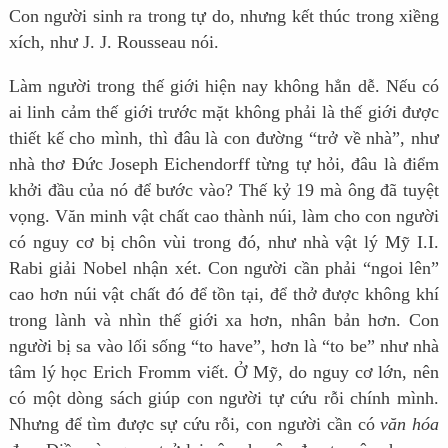
Con người sinh ra trong tự do, nhưng kết thúc trong xiềng
xích, như J. J. Rousseau nói.
Làm người trong thế giới hiện nay không hẳn dễ. Nếu có
ai linh cảm thế giới trước mặt không phải là thế giới được
thiết kế cho mình, thì đâu là con đường “trở về nhà”, như
nhà thơ Đức Joseph Eichendorff từng tự hỏi, đâu là điểm
khởi đầu của nó để bước vào? Thế kỷ 19 mà ông đã tuyệt
vọng. Văn minh vật chất cao thành núi, làm cho con người
có nguy cơ bị chôn vùi trong đó, như nhà vật lý Mỹ I.I.
Rabi giải Nobel nhận xét. Con người cần phải “ngoi lên”
cao hơn núi vật chất đó để tồn tại, để thở được không khí
trong lành và nhìn thế giới xa hơn, nhân bản hơn. Con
người bị sa vào lối sống “to have”, hơn là “to be” như nhà
tâm lý học Erich Fromm viết. Ở Mỹ, do nguy cơ lớn, nên
có một dòng sách giúp con người tự cứu rỗi chính mình.
Nhưng để tìm được sự cứu rỗi, con người cần có
văn hóa