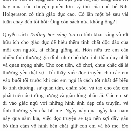
hay mua câu chuyện phiêu lưu kỳ thú của chú bé Nils
Holgersson có tính giáo dục cao. Có lần một bé sau vài
tuần chạy đến tôi hỏi: Ông còn sách nữa không ông?]
Quyển sách
Trường học sáng tạo
có tính khai sáng và rất
hữu ích cho giáo dục để hiểu thêm tính chất độc đáo của
mỗi con người, ai chẳng giống ai. Hơn nữa trẻ em cần
nhiều tình thương gia đình như chỗ dựa tinh thần duy nhất
và quan trọng nhất. Cho con tiền, đồ chơi, chưa chắc đã là
thương yêu thật sự. Tôi thấy việc đọc truyện cho các em
vào buổi tối trước khi các em ngủ là cách tốt nhất để biểu
lộ tình thương, sự quan tâm, chăm sóc, và tạo cho các em
phát triển óc tưởng tượng và giàu lòng nhân ái. Các em sẽ
đi vào giấc ngủ với những hình ảnh đẹp của truyện, và
tình thương yêu của bố mẹ. Ngày này qua ngày kia, năm
này qua năm kia, việc đọc truyện sẽ tạo nên sợi dây gắn
bó tình cảm vô hình bền chặt giữ con em và bố mẹ. Đó