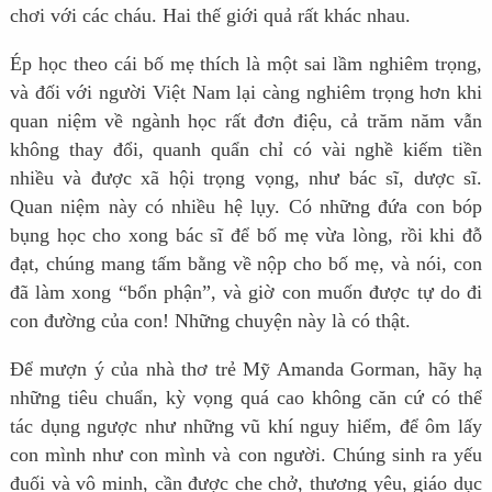
chơi với các cháu. Hai thế giới quả rất khác nhau.
Ép học theo cái bố mẹ thích là một sai lầm nghiêm trọng,
và đối với người Việt Nam lại càng nghiêm trọng hơn khi
quan niệm về ngành học rất đơn điệu, cả trăm năm vẫn
không thay đổi, quanh quẩn chỉ có vài nghề kiếm tiền
nhiều và được xã hội trọng vọng, như bác sĩ, dược sĩ.
Quan niệm này có nhiều hệ lụy. Có những đứa con bóp
bụng học cho xong bác sĩ để bố mẹ vừa lòng, rồi khi đỗ
đạt, chúng mang tấm bằng về nộp cho bố mẹ, và nói, con
đã làm xong “bổn phận”, và giờ con muốn được tự do đi
con đường của con! Những chuyện này là có thật.
Để mượn ý của nhà thơ trẻ Mỹ Amanda Gorman, hãy hạ
những tiêu chuẩn, kỳ vọng quá cao không căn cứ có thể
tác dụng ngược như những vũ khí nguy hiểm, để ôm lấy
con mình như con mình và con người. Chúng sinh ra yếu
đuối và vô minh, cần được che chở, thương yêu, giáo dục