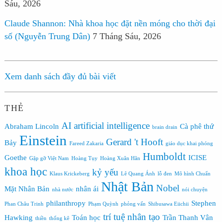
Sáu, 2026
Claude Shannon: Nhà khoa học đặt nền móng cho thời đại
số (Nguyễn Trung Dân)
7 Tháng Sáu, 2026
Xem danh sách đầy đủ bài viết
THẺ
AI
artificial intelligence
Abraham Lincoln
Cà phê thứ
brain drain
Einstein
Gerard 't Hooft
Bảy
Fareed Zakaria
giáo dục khai phóng
Humboldt
Goethe
ICISE
Gặp gỡ Việt Nam
Hoàng Tụy
Hoàng Xuân Hãn
khoa học
kỷ yếu
Klaus Krickeberg
Lê Quang Ánh
lỗ đen
Mô hình Chuẩn
Nhật Bản
Nobel
Mặt Nhân Bản
nhân ái
nhà nước
nói chuyện
philanthropy
Stephen
Phan Châu Trinh
Phạm Quỳnh
phỏng vấn
Shibusawa Eiichii
trí tuệ nhân tạo
Hawking
Toán học
Trần Thanh Vân
thiền
thống kê