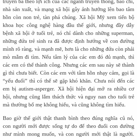
truyền bá theo lợi ích của các ngành truyền thông, báo chí,
nhà sản xuất, và mạng xã hội gây ảnh hưởng lên bao tâm
hồn còn non trẻ, tàn phá chúng. Xã hội Mỹ xem tiến bộ
khoa học công nghệ hàng đầu thế giới, nhưng đầy dẫy
bệnh xã hội ở tuổi trẻ, nó chỉ dành cho những superman,
những đứa trẻ sinh ra đã được định hướng về con đường
mình rõ ràng, và mạnh mẽ, hơn là cho những đứa còn phải
mò mẫm đi tìm. Nếu tâm lý của các em đó đủ mạnh, thì
các em có thể thành công. Nhưng các em sau này sẽ thành
gì thì chưa biết. Còn các em với tâm hồn nhạy cảm, gọi là
“yếu đuối” thì có thể sẽ gặp khó khăn. Chưa nói đến các
em bị autism-asperger. Xã hội hiện đại mở ra nhiều cơ
hội, nhưng cũng lắm thách thức và nguy nan cho tuổi trẻ
mà thường bố mẹ không hiểu, và cũng không tìm hiểu.
Bao giờ thế giới thật thanh bình theo đúng nghĩa củ nó,
con người mới được sống tự do để theo đuổi con đường
như mình mong muốn, và con người mới thật là người.