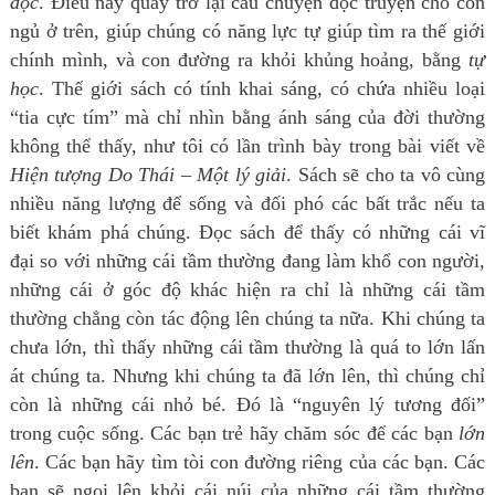
đọc
. Điều này quay trở lại câu chuyện đọc truyện cho con
ngủ ở trên, giúp chúng có năng lực tự giúp tìm ra thế giới
chính mình, và con đường ra khỏi khủng hoảng, bằng
tự
học
. Thế giới sách có tính khai sáng, có chứa nhiều loại
“tia cực tím” mà chỉ nhìn bằng ánh sáng của đời thường
không thể thấy, như tôi có lần trình bày trong bài viết về
Hiện tượng Do Thái – Một lý giải
. Sách sẽ cho ta vô cùng
nhiều năng lượng để sống và đối phó các bất trắc nếu ta
biết khám phá chúng. Đọc sách để thấy có những cái vĩ
đại so với những cái tầm thường đang làm khổ con người,
những cái ở góc độ khác hiện ra chỉ là những cái tầm
thường chẳng còn tác động lên chúng ta nữa. Khi chúng ta
chưa lớn, thì thấy những cái tầm thường là quá to lớn lấn
át chúng ta. Nhưng khi chúng ta đã lớn lên, thì chúng chỉ
còn là những cái nhỏ bé. Đó là “nguyên lý tương đối”
trong cuộc sống. Các bạn trẻ hãy chăm sóc để các bạn
lớn
lên
. Các bạn hãy tìm tòi con đường riêng của các bạn. Các
bạn sẽ ngoi lên khỏi cái núi của những cái tầm thường