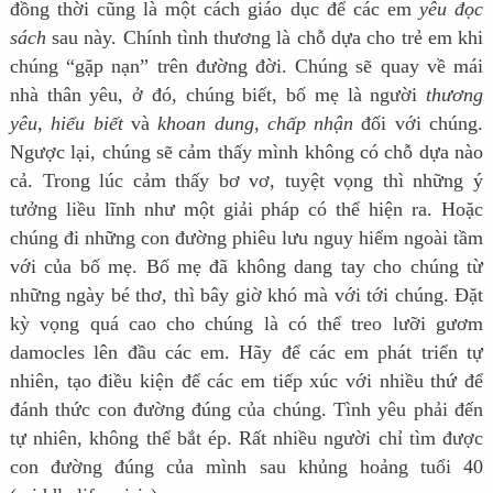
đồng thời cũng là một cách giáo dục để các em
yêu đọc
sách
sau này. Chính tình thương là chỗ dựa cho trẻ em khi
chúng “gặp nạn” trên đường đời. Chúng sẽ quay về mái
nhà thân yêu, ở đó, chúng biết, bố mẹ là người
thương
yêu
,
hiểu biết
và
khoan dung
,
chấp nhận
đối với chúng.
Ngược lại, chúng sẽ cảm thấy mình không có chỗ dựa nào
cả. Trong lúc cảm thấy bơ vơ, tuyệt vọng thì những ý
tưởng liều lĩnh như một giải pháp có thể hiện ra. Hoặc
chúng đi những con đường phiêu lưu nguy hiểm ngoài tầm
với của bố mẹ. Bố mẹ đã không dang tay cho chúng từ
những ngày bé thơ, thì bây giờ khó mà với tới chúng. Đặt
kỳ vọng quá cao cho chúng là có thể treo lưỡi gươm
damocles lên đầu các em. Hãy để các em phát triển tự
nhiên, tạo điều kiện để các em tiếp xúc với nhiều thứ để
đánh thức con đường đúng của chúng. Tình yêu phải đến
tự nhiên, không thể bắt ép. Rất nhiều người chỉ tìm được
con đường đúng của mình sau khủng hoảng tuổi 40