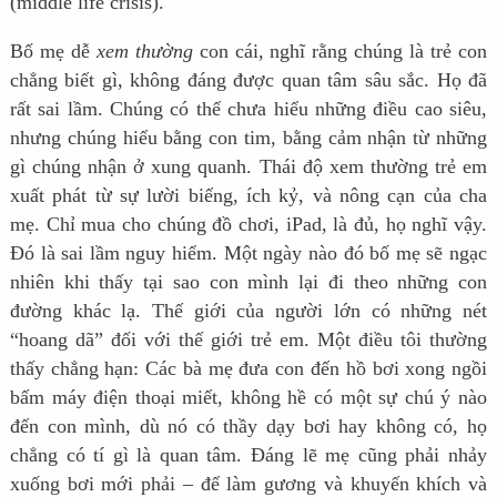
(middle life crisis).
Bố mẹ dễ
xem thường
con cái, nghĩ rằng chúng là trẻ con
chẳng biết gì, không đáng được quan tâm sâu sắc. Họ đã
rất sai lầm. Chúng có thể chưa hiểu những điều cao siêu,
nhưng chúng hiểu bằng con tim, bằng cảm nhận từ những
gì chúng nhận ở xung quanh. Thái độ xem thường trẻ em
xuất phát từ sự lười biếng, ích kỷ, và nông cạn của cha
mẹ. Chỉ mua cho chúng đồ chơi, iPad, là đủ, họ nghĩ vậy.
Đó là sai lầm nguy hiểm. Một ngày nào đó bố mẹ sẽ ngạc
nhiên khi thấy tại sao con mình lại đi theo những con
đường khác lạ. Thế giới của người lớn có những nét
“hoang dã” đối với thế giới trẻ em. Một điều tôi thường
thấy chẳng hạn: Các bà mẹ đưa con đến hồ bơi xong ngồi
bấm máy điện thoại miết, không hề có một sự chú ý nào
đến con mình, dù nó có thầy dạy bơi hay không có, họ
chẳng có tí gì là quan tâm. Đáng lẽ mẹ cũng phải nhảy
xuống bơi mới phải – để làm gương và khuyến khích và