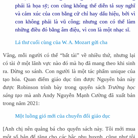
phải là họa sỹ; con cũng không thể diễn tả suy nghĩ
và cảm xúc của con bằng cử chỉ hay dấu hiệu, bởi vì
con không phải là vũ công; nhưng con có thể làm
những điều đó bằng âm điệu, vì con là một nhạc sĩ.
Lá thư cuối cùng của W. A. Mozart gửi cha
Vâng, mỗi người có thể “bất tài” về nhiều thứ, nhưng lại
có tài ở một lãnh vực nào đó mà họ đã mang theo khi sinh
ra. Đừng so sánh. Con người là một tác phẩm unique của
tạo hóa. Quan điểm giáo dục tìm được Nguyên bản này
được Robinson trình bày trong quyển sách
Trường học
sáng tạo
mà anh Andy Nguyễn Mạnh Cường đã xuất bản
trong năm 2021:
Một luồng gió mới của chuyển đổi giáo dục
[Anh chị nên quảng bá cho quyển sách này. Tôi mới mua
một số bản để tặng cho các bậc phụ huynh, cũng như tôi