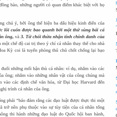
là đồng bào, những người có quan điểm khác biệt với họ
g chú ý, bởi ông thể hiện ba dấu hiệu kinh điển của
c lôi cuốn được bao quanh bởi một thứ sùng bái cá
ân ông
,
và
3. Từ chối thừa nhận tính chính danh của
à một chế độ cai trị theo ý chí cá nhân thay thế cho nhà
oa Kỳ coi là tuyến phòng thủ chủ chốt chống lại bạo
đuổi những mối hận thù cá nhân: ví dụ, nhắm vào các
ị của ông; nhắm vào những nhân vật của công chúng mà
m vào các định chế văn hóa, từ Đại học Harvard đến
hị trình cá nhân của ông.
ng phải “bảo đảm rằng các đạo luật được thực thi một
ã trở nên phụ thuộc vào sự tùy tiện của cá nhân tổng
ông thi hành những đạo luật do Quốc hội ban hành,