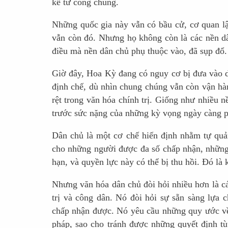
kể từ công chúng.
Những quốc gia này vẫn có bầu cử, cơ quan lậ
vẫn còn đó. Nhưng họ không còn là các nền dân 
điều mà nền dân chủ phụ thuộc vào, đã sụp đổ.
Giờ đây, Hoa Kỳ đang có nguy cơ bị đưa vào d
định chế, dù nhìn chung chúng vẫn còn vận hà
rệt trong văn hóa chính trị. Giống như nhiều
trước sức nặng của những kỳ vọng ngày càng ph
Dân chủ là một cơ chế hiến định nhằm tự quản 
cho những người được đa số chấp nhận, những
hạn, và quyền lực này có thể bị thu hồi. Đó là 
Nhưng văn hóa dân chủ đòi hỏi nhiều hơn là cá
trị và công dân. Nó đòi hỏi sự sẵn sàng lựa
chấp nhận được. Nó yêu cầu những quy ước về 
pháp, sao cho tránh được những quyết định tùy