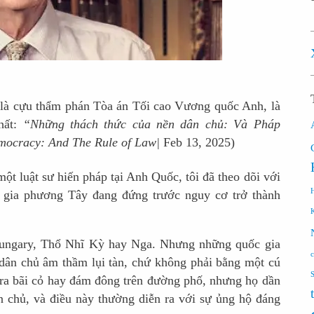
n
là cựu thẩm phán Tòa án Tối cao Vương quốc Anh, là
hất:
“Những thách thức của nền dân chủ: Và Pháp
mocracy: And The Rule of Law|
Feb 13, 2025)
ột luật sư hiến pháp tại Anh Quốc, tôi đã theo dõi với
c gia phương Tây đang đứng trước nguy cơ trở thành
Hungary, Thổ Nhĩ Kỳ hay Nga. Nhưng những quốc gia
 dân chủ âm thầm lụi tàn, chứ không phải bằng một cú
n ra bãi cỏ hay đám đông trên đường phố, nhưng họ dần
n chủ, và điều này thường diễn ra với sự ủng hộ đáng