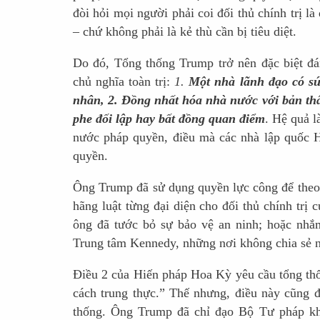
đòi hỏi mọi người phải coi đối thủ chính trị 
– chứ không phải là kẻ thù cần bị tiêu diệt.
Do đó, Tổng thống Trump trở nên đặc biệt đán
chủ nghĩa toàn trị:
1.
Một nhà lãnh đạo có sứ
nhân, 2.
Đồng nhất hóa nhà nước với bản th
phe đối lập hay bất đồng quan điểm
. Hệ quả l
nước pháp quyền, điều mà các nhà lập quốc H
quyền.
Ông Trump đã sử dụng quyền lực công để theo 
hãng luật từng đại diện cho đối thủ chính tr
ông đã tước bỏ sự bảo vệ an ninh; hoặc nhắ
Trung tâm Kennedy, những nơi không chia sẻ ng
Điều 2 của Hiến pháp Hoa Kỳ yêu cầu tổng thố
cách trung thực.” Thế nhưng, điều này cũng đ
thống. Ông Trump đã chỉ đạo Bộ Tư pháp kh