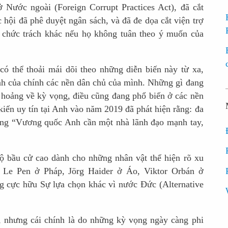
Nước ngoài (Foreign Corrupt Practices Act), đã cắt
ội đã phê duyệt ngân sách, và đã đe dọa cắt viện trợ
à chức trách khác nếu họ không tuân theo ý muốn của
ó thể thoải mái dõi theo những diễn biến này từ xa,
h của chính các nền dân chủ của mình. Những gì đang
 hoảng về kỳ vọng, điều cũng đang phổ biến ở các nền
kiến uy tín tại Anh vào năm 2019 đã phát hiện rằng: đa
rằng “Vương quốc Anh cần một nhà lãnh đạo mạnh tay,
 bầu cử cao dành cho những nhân vật thể hiện rõ xu
 Le Pen ở Pháp, Jörg Haider ở Áo, Viktor Orbán ở
g cực hữu Sự lựa chọn khác vì nước Đức (Alternative
, nhưng cái chính là do những kỳ vọng ngày càng phi