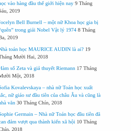
học vào hàng đầu thế giới hiện nay
9 Tháng
Sáu, 2019
Jocelyn Bell Burnell – một nữ Khoa học gia bị
“quên” trong giải Nobel Vật lý 1974
8 Tháng
Ba, 2019
Nhà toán học MAURICE AUDIN là ai?
19
Tháng Mười Hai, 2018
Hàm số Zeta và giả thuyết Riemann
17 Tháng
Mười Một, 2018
Sofia Kovalevskaya – nhà nữ Toán học xuất
sắc, nữ giáo sư đầu tiên của châu Âu và cũng là
nhà văn
30 Tháng Chín, 2018
Sophie Germain – Nhà nữ Toán học đầu tiên đã
can đảm vượt qua thành kiến xã hội
10 Tháng
Chín, 2018