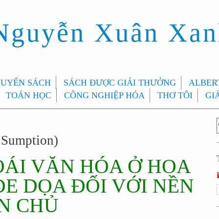
 Nguyễn Xuân Xa
QUYỂN SÁCH
SÁCH ĐƯỢC GIẢI THƯỞNG
ALBERT
TOÁN HỌC
CÔNG NGHIỆP HÓA
THƠ TÔI
GI
 Sumption)
OÁI VĂN HÓA Ở HOA
ĐE DỌA ĐỐI VỚI NỀN
N CHỦ