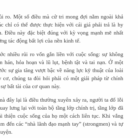
rủi ro. Một số điều mà cử tri mong đợi nằm ngoài khả
 chỉ có thể được thực hiện với cái giá phải trả là hy
m. Điều này đặc biệt đúng với kỳ vọng mạnh mẽ nhất
ng tác động bất lợi của nền kinh tế.
c nhiều rủi ro vốn gắn liền với cuộc sống: sự không
n hán, hỏa hoạn và lũ lụt, bệnh tật và tai nạn. Ở một
ước sự gia tăng vượt bậc về năng lực kỹ thuật của loài
cơ, chúng ta đòi hỏi phải có một giải pháp từ chính
sự bất tài của cơ quan này.
đây lại là điều thường xuyên xảy ra, người ta đổ lỗi
y lưng lại với toàn bộ tầng lớp chính trị, tầng lớp đã
ải thiện cuộc sống của họ một cách liên tục. Khi vắng
ìm đến các “nhà lãnh đạo mạnh tay” (strongmen) và tự
huyện.