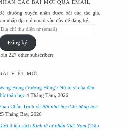
NHẬN CÁC BÀI MỚI QUA EMAIL
Để thường xuyên nhận được bài của tác giả,
xin nhập địa chỉ email vào đây để đăng ký.
Địa
chỉ
Đăng ký
thư
điện
Join 227 other subscribers
tử
(email)
BÀI VIẾT MỚI
Wang Hong (Vương Hồng): Nữ tu sĩ của đền
thờ toán học
4 Tháng Tám, 2026
Phan Châu Trinh về
Bất như học/Chi bằng học
25 Tháng Bảy, 2026
Giới thiệu sách
Kinh tế tư nhân Việt Nam
(Trần