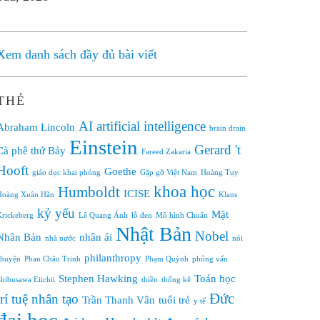
Xem danh sách đầy đủ bài viết
THẺ
AI
artificial intelligence
Abraham Lincoln
brain drain
Einstein
Gerard 't
Cà phê thứ Bảy
Fareed Zakaria
Hooft
Goethe
giáo dục khai phóng
Gặp gỡ Việt Nam
Hoàng Tụy
khoa học
Humboldt
ICISE
Hoàng Xuân Hãn
Klaus
kỷ yếu
Mặt
Krickeberg
Lê Quang Ánh
lỗ đen
Mô hình Chuẩn
Nhật Bản
Nobel
Nhân Bản
nhân ái
nhà nước
nói
philanthropy
chuyện
Phan Châu Trinh
Phạm Quỳnh
phỏng vấn
Stephen Hawking
Toán học
Shibusawa Eiichii
thiền
thống kê
Đức
trí tuệ nhân tạo
Trần Thanh Vân
tuổi trẻ
y tế