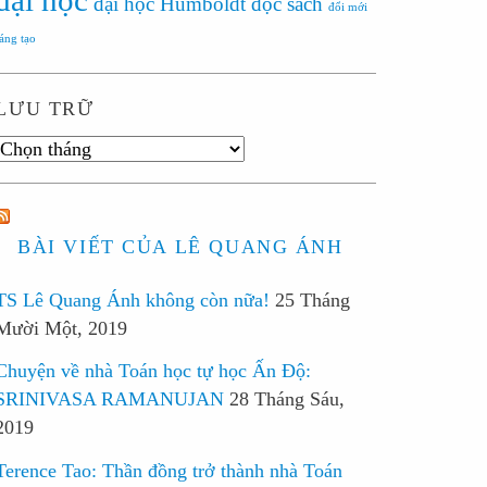
đại học
đại học Humboldt
đọc sách
đổi mới
sáng tạo
LƯU TRỮ
Lưu
trữ
BÀI VIẾT CỦA LÊ QUANG ÁNH
TS Lê Quang Ánh không còn nữa!
25 Tháng
Mười Một, 2019
Chuyện về nhà Toán học tự học Ấn Độ:
SRINIVASA RAMANUJAN
28 Tháng Sáu,
2019
Terence Tao: Thần đồng trở thành nhà Toán