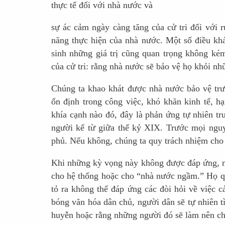
thực tế đối với nhà nước và
sự ác cảm ngày càng tăng của cử tri đối với 
năng thực hiện của nhà nước. Một số điều khác
sinh những giá trị cũng quan trọng không ké
của cử tri: rằng nhà nước sẽ bảo vệ họ khỏi nhữ
Chúng ta khao khát được nhà nước bảo vệ trướ
ổn định trong công việc, khó khăn kinh tế, hạ
khía cạnh nào đó, đây là phản ứng tự nhiên tr
người kể từ giữa thế kỷ XIX. Trước mọi nguy 
phủ. Nếu không, chúng ta quy trách nhiệm cho 
Khi những kỳ vọng này không được đáp ứng, mà 
cho hệ thống hoặc cho “nhà nước ngầm.” Họ qua
tỏ ra không thể đáp ứng các đòi hỏi về việc c
bóng văn hóa dân chủ, người dân sẽ tự nhiên t
huyễn hoặc rằng những người đó sẽ làm nên c